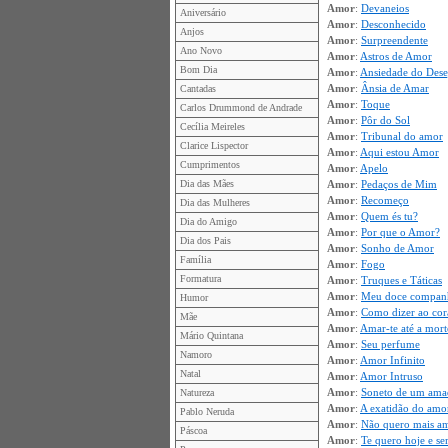
Amor
:
Devaneios
Aniversário
Amor
:
Desconhecido
Anjos
Amor
:
Surpreendente
Ano Novo
Amor
:
Astros de Amor
Bom Dia
Amor
:
Ansiedade do Dese
Amor
:
Ânsia de Amar
Cantadas
Amor
:
Toque
Carlos Drummond de Andrade
Amor
:
Pôr do Sol
Cecília Meireles
Amor
:
Tribunal do amor
Clarice Lispector
Amor
:
Aqui estou Amor
Cumprimentos
Amor
:
Apelo
Dia das Mães
Amor
:
Pedaços de Mim
Amor
:
Recomeço
Dia das Mulheres
Amor
:
Quem és tu?
Dia do Amigo
Amor
:
Por que o Amor?
Dia dos Pais
Amor
:
Sonho de Amor
Família
Amor
:
Fogo
Formatura
Amor
:
Truques e Táticas
Amor
:
Meu doce compan
Humor
Amor
:
Como dizer ao cor
Mãe
Amor
:
Amar-te até a mort
Mário Quintana
Amor
:
Seu perfume
Namoro
Amor
:
Amor Infinito
Natal
Amor
:
Amor Intruso
Amor
:
Soneto de um ama
Natureza
Amor
:
A exatidão do amo
Pablo Neruda
Amor
:
Não quero mais a
Páscoa
Amor
:
Te quero hoje e s