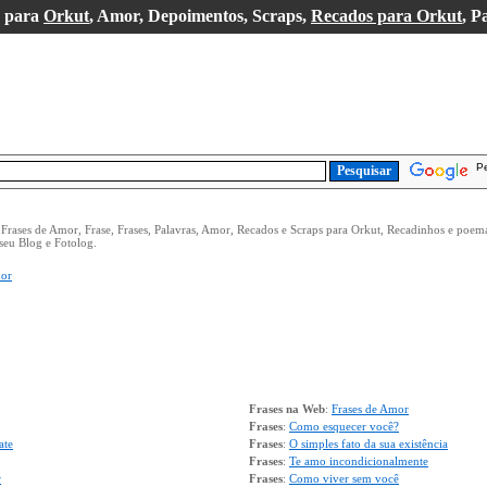
s para
Orkut
, Amor, Depoimentos, Scraps,
Recados para Orkut
, P
P
 Frases de Amor, Frase, Frases, Palavras, Amor, Recados e Scraps para Orkut, Recadinhos e poe
seu Blog e Fotolog.
or
Frases na Web
:
Frases de Amor
Frases
:
Como esquecer você?
ate
Frases
:
O simples fato da sua existência
Frases
:
Te amo incondicionalmente
r
Frases
:
Como viver sem você