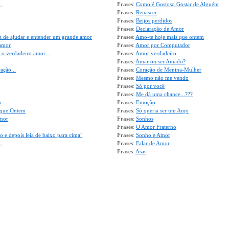
.
Frases
:
Como é Gostoso Gostar de Alguém
Frases
:
Renascer
Frases
:
Beijos perdidos
Frases
:
Declaração de Amor
z de ajudar e entender um grande amor
Frases
:
Amo-te hoje mais que ontem
amor
Frases
:
Amor por Computador
 o verdadeiro amor...
Frases
:
Amor verdadeiro
Frases
:
Amar ou ser Amado?
ação...
Frases
:
Coração de Menina-Mulher
Frases
:
Mesmo não me vendo
Frases
:
Só por você
Frases
:
Me dá uma chance...???
r
Frases
:
Emoção
 que Ontem
Frases
:
Só queria ser um Anjo
Amor
Frases
:
Sonhos
Frases
:
O Amor Fraterno
xo e depois leia de baixo para cima"
Frases
:
Sonho e Amor
..
Frases
:
Falar de Amor
Frases
:
Asas