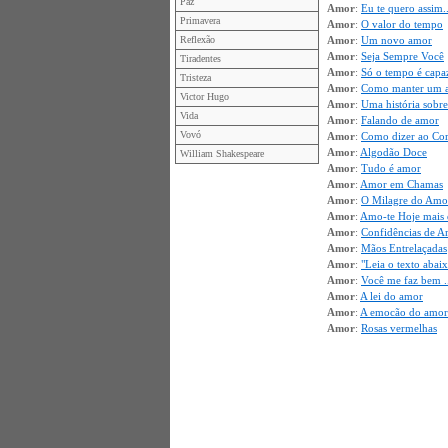
Paz
Amor
:
Eu te quero assim..
Primavera
Amor
:
O valor do tempo
Reflexão
Amor
:
Um novo amor
Amor
:
Seja Sempre Você
Tiradentes
Amor
:
Só o tempo é capa
Tristeza
Amor
:
Como manter um 
Victor Hugo
Amor
:
Uma história sobre
Vida
Amor
:
Falando de amor
Vovó
Amor
:
Como dizer ao Cor
Amor
:
Algodão Doce
William Shakespeare
Amor
:
Tudo é amor
Amor
:
Amor em Chamas
Amor
:
O Milagre do Amo
Amor
:
Amo-te Hoje mais
Amor
:
Confidências de 
Amor
:
Mãos Entrelaçadas
Amor
:
"Leia o texto abai
Amor
:
Você me faz bem .
Amor
:
A lei do amor
Amor
:
A emocão do amor
Amor
:
Rosas vermelhas