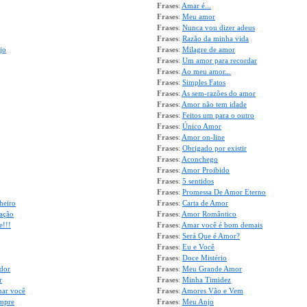
Frases
:
Amar é...
Frases
:
Meu amor
Frases
:
Nunca vou dizer adeus
Frases
:
Razão da minha vida
jo
Frases
:
Milagre de amor
Frases
:
Um amor para recordar
Frases
:
Ao meu amor...
Frases
:
Simples Fatos
Frases
:
As sem-razões do amor
Frases
:
Amor não tem idade
Frases
:
Feitos um para o outro
Frases
:
Único Amor
Frases
:
Amor on-line
Frases
:
Obrigado por existir
Frases
:
Aconchego
Frases
:
Amor Proibido
Frases
:
5 sentidos
Frases
:
Promessa De Amor Eterno
heiro
Frases
:
Carta de Amor
ação
Frases
:
Amor Romântico
e!!!
Frases
:
Amar você é bom demais
Frases
:
Será Que é Amor?
Frases
:
Eu e Você
Frases
:
Doce Mistério
dor
Frases
:
Meu Grande Amor
r
Frases
:
Minha Timidez
mar você
Frases
:
Amores Vão e Vem
empre
Frases
:
Meu Anjo