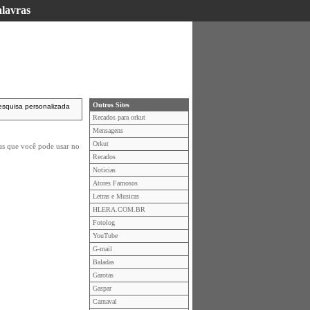
alavras
Outros Sites
esquisa personalizada
Recados para orkut
Mensagens
Orkut
mas que você pode usar no
Recados
Noticias
Atores Famosos
Letras e Musicas
HLERA.COM.BR
Fotolog
YouTube
G-mail
Baladas
Garotas
Gaspar
Carnaval