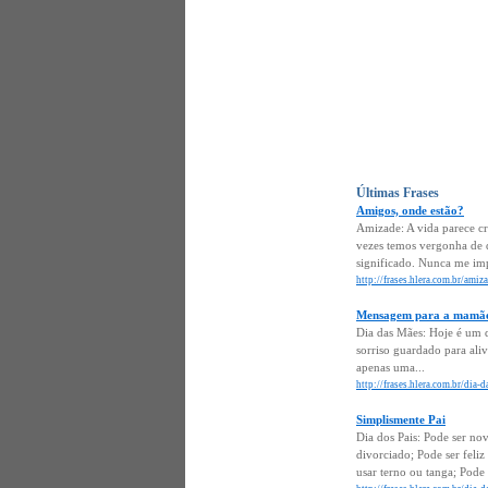
Últimas Frases
Amigos, onde estão?
Amizade: A vida parece cru
vezes temos vergonha de
significado. Nunca me im
http://frases.hlera.com.br/ami
Mensagem para a mamã
Dia das Mães: Hoje é um d
sorriso guardado para ali
apenas uma...
http://frases.hlera.com.br/di
Simplismente Pai
Dia dos Pais: Pode ser no
divorciado; Pode ser feliz
usar terno ou tanga; Pode