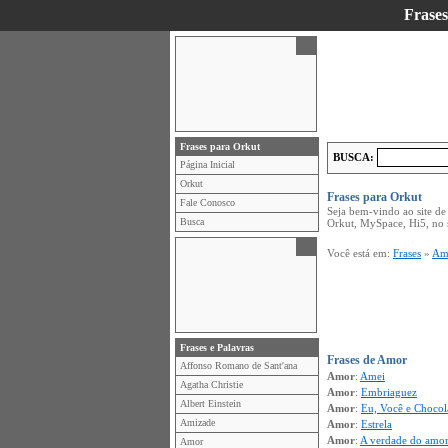
Frase
Frases para Orkut
BUSCA:
Página Inicial
Orkut
Frases para Orkut
Fale Conosco
Seja bem-vindo ao site de
Busca
Orkut, MySpace, Hi5, no 
Você está em:
Frases
»
Am
Frases e Palavras
Frases de Amor
Affonso Romano de Sant'ana
Amor
:
Amei
Agatha Christie
Amor
:
Embriaguez
Albert Einstein
Amor
:
Eu, Você e Chocol
Amizade
Amor
:
Estrela
Amor
:
A verdade do amo
Amor