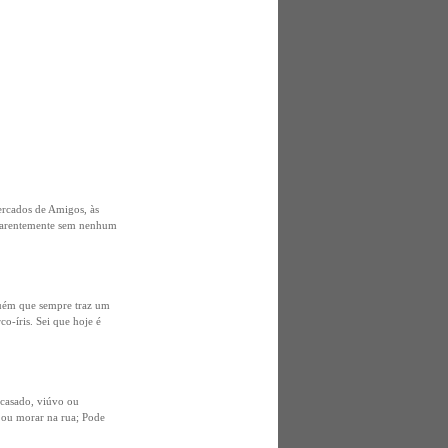
cercados de Amigos, às
aparentemente sem nenhum
lguém que sempre traz um
o-íris. Sei que hoje é
 casado, viúvo ou
sa ou morar na rua; Pode