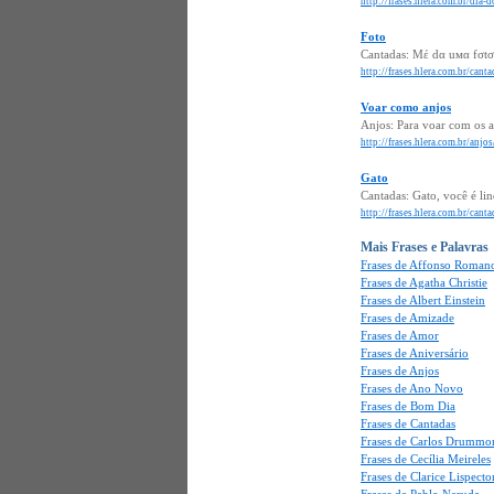
http://frases.hlera.com.br/dia-
Foto
Cantadas: Mέ dα uмα fσtσ s
http://frases.hlera.com.br/cant
Voar como anjos
Anjos: Para voar com os a
http://frases.hlera.com.br/anj
Gato
Cantadas: Gato, você é lin
http://frases.hlera.com.br/cant
Mais Frases e Palavras
Frases de Affonso Romano
Frases de Agatha Christie
Frases de Albert Einstein
Frases de Amizade
Frases de Amor
Frases de Aniversário
Frases de Anjos
Frases de Ano Novo
Frases de Bom Dia
Frases de Cantadas
Frases de Carlos Drummo
Frases de Cecília Meireles
Frases de Clarice Lispecto