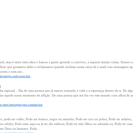
el, mas é entre estes altos e baixos a gente aprende a conviver, a superar muitas coisas. Somos 
 dizer que gostamos deles e reclamamos quando enchem nossa caixa de e-mail com mensagens 
portes e nem me...
zade/amigos-onde-estao.htm
e
ia especial... Dia de uma pessoa que já nasceu trazendo a vida e a esperança dentro de si. De a
viar aquele nosso momento de aflição. De uma pessoa que me fez ver este mundo com olhos de arc
a-das-maes/mensagem-para-a-mamae.htm
vo, pode ser velho; Pode ser branco, negro ou amarelo; Pode ser rico ou pobre; Pode ser solteiro,
 ou infeliz; Pode estar aqui ou já ter ido embora; Pode ter tido filhos ou adotado-os; Pode ter ca
 ser Deus ou humano; Pode...