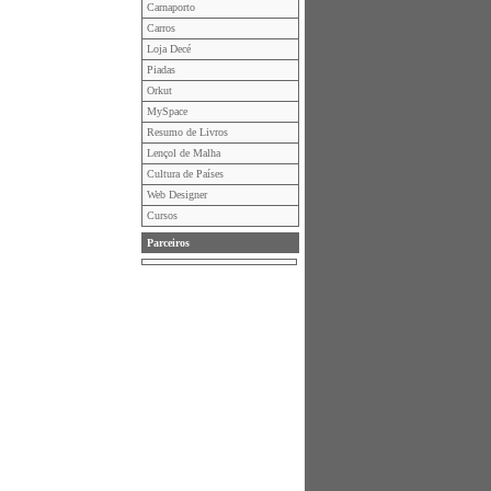
Carnaporto
Carros
Loja Decé
Piadas
Orkut
MySpace
Resumo de Livros
Lençol de Malha
Cultura de Países
Web Designer
Cursos
Parceiros