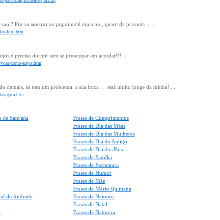
dos-pais/simplismente-pai.htm
uα ? Prα эu мσstrαr aσ pαpαi nσэl σquэ эu , quэrσ dэ prэsэntэ ... ...
adas/foto.htm
njos é preciso dormir sem se preocupar em acordar!!! ...
os/voar-como-anjos.htm
do demais, só tem um problema: a sua boca . . .está muito longe da minha! ...
adas/gato.htm
 de Sant'ana
Frases de Cumprimentos
Frases de Dia das Mães
Frases de Dia das Mulheres
Frases de Dia do Amigo
Frases de Dia dos Pais
Frases de Família
Frases de Formatura
Frases de Humor
Frases de Mãe
Frases de Mário Quintana
nd de Andrade
Frases de Namoro
Frases de Natal
r
Frases de Natureza