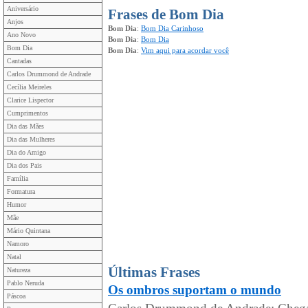
Aniversário
Frases de Bom Dia
Anjos
Bom Dia
:
Bom Dia Carinhoso
Ano Novo
Bom Dia
:
Bom Dia
Bom Dia
Bom Dia
:
Vim aqui para acordar você
Cantadas
Carlos Drummond de Andrade
Cecília Meireles
Clarice Lispector
Cumprimentos
Dia das Mães
Dia das Mulheres
Dia do Amigo
Dia dos Pais
Família
Formatura
Humor
Mãe
Mário Quintana
Namoro
Natal
Últimas Frases
Natureza
Pablo Neruda
Os ombros suportam o mundo
Páscoa