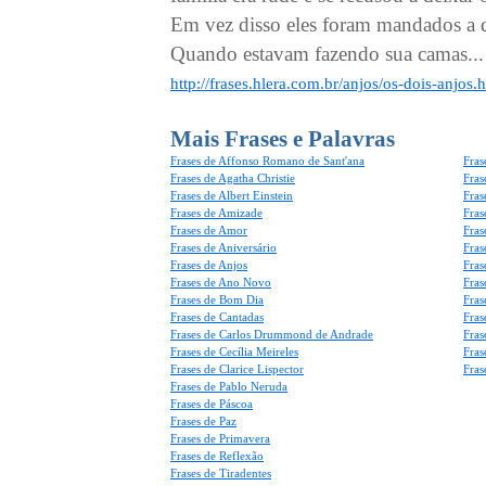
Em vez disso eles foram mandados a 
Quando estavam fazendo sua camas...
http://frases.hlera.com.br/anjos/os-dois-anjos.
Mais Frases e Palavras
Frases de Affonso Romano de Sant'ana
Fras
Frases de Agatha Christie
Fras
Frases de Albert Einstein
Fras
Frases de Amizade
Fras
Frases de Amor
Fras
Frases de Aniversário
Fras
Frases de Anjos
Fras
Frases de Ano Novo
Fras
Frases de Bom Dia
Fras
Frases de Cantadas
Fras
Frases de Carlos Drummond de Andrade
Fras
Frases de Cecília Meireles
Fras
Frases de Clarice Lispector
Fras
Frases de Pablo Neruda
Frases de Páscoa
Frases de Paz
Frases de Primavera
Frases de Reflexão
Frases de Tiradentes