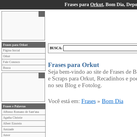
Frases para
Orkut
, Bom Dia, Depo
Frases para Orkut
BUSCA:
Página Inicial
Orkut
Fale Conosco
Frases para Orkut
Busca
Seja bem-vindo ao site de Frases de 
e Scraps para Orkut, Recadinhos e p
no seu Blog e Fotolog.
Você está em:
Frases
»
Bom Dia
Frases e Palavras
Affonso Romano de Sant'ana
Agatha Christie
Albert Einstein
Amizade
Amor