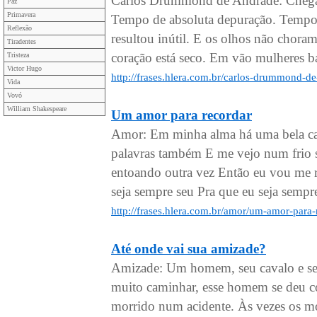
Carlos Drummond de Andrade: Chega
Paz
Primavera
Tempo de absoluta depuração. Tempo
Reflexão
resultou inútil. E os olhos não chora
Tiradentes
coração está seco. Em vão mulheres bat
Tristeza
Victor Hugo
http://frases.hlera.com.br/carlos-drummond-
Vida
Vovó
William Shakespeare
Um amor para recordar
Amor: Em minha alma há uma bela ca
palavras também E me vejo num frio
entoando outra vez Então eu vou me r
seja sempre seu Pra que eu seja sempre 
http://frases.hlera.com.br/amor/um-amor-para-
Até onde vai sua amizade?
Amizade: Um homem, seu cavalo e se
muito caminhar, esse homem se deu co
morrido num acidente. Às vezes os mo