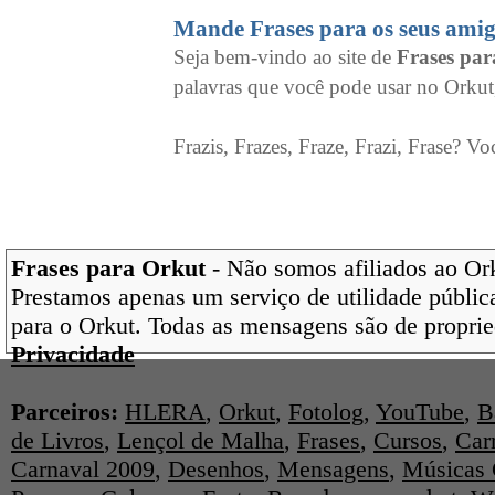
Mande Frases para os seus amig
Seja bem-vindo ao site de
Frases pa
palavras que você pode usar no Orkut
Frazis, Frazes, Fraze, Frazi, Frase? Vo
Frases para Orkut
- Não somos afiliados ao Orku
Prestamos apenas um serviço de utilidade pública
para o Orkut. Todas as mensagens são de proprie
Privacidade
Parceiros:
HLERA
,
Orkut
,
Fotolog
,
YouTube
,
B
de Livros
,
Lençol de Malha
,
Frases
,
Cursos
,
Car
Carnaval 2009
,
Desenhos
,
Mensagens
,
Músicas 