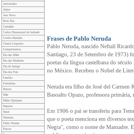
Aniversário
Anjos
Ano Novo
Bom Dia
Cantadas
Carlos Drummond de Andrade
Frases de Pablo Neruda
Cecília Meireles
Clarice Lispector
Pablo Neruda, nascido Neftalí Ricard
Cumprimentos
Santiago, 23 de Setembro de 1973) fo
Dia das Mães
Dia das Mulheres
poetas da língua castelhana do sécul
Dia do Amigo
no México. Recebeu o Nobel de Liter
Dia dos Pais
Família
Formatura
Neruda era filho de José del Carmen R
Humor
Basoalto Opazo, professora primária,
Mãe
Mário Quintana
Namoro
Em 1906 o pai se transferiu para Te
Natal
Natureza
que o poeta menciona em diversos tex
Pablo Neruda
Negra", como o nome de Mamadre. Es
Páscoa