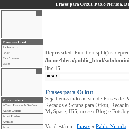
Frases para
Orkut
, Pablo Neruda, D
Frases para Orkut
Página Inicial
Deprecated
: Function split() is depre
Orkut
Fale Conosco
/home/hlera/public_html/subdomini
Busca
line
15
BUSCA:
Frases para Orkut
Seja bem-vindo ao site de Frases de P
Frases e Palavras
Recados e Scraps para Orkut, Recadi
Affonso Romano de Sant'ana
MySpace, Hi5, no seu Blog e Fotolog
Agatha Christie
Albert Einstein
Amizade
Você está em:
Frases
»
Pablo Neruda
Amor