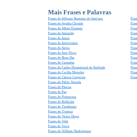
Mais Frases e Palavras
Frases de Affonso Romano de Sant'ana
Fras
Frases de Agatha Christie
Fras
Frases de Albert Einstein
Fras
Frases de Amizade
Fras
Frases de Amor
Fras
Frases de Aniversário
Fras
Frases de Anjos
Fras
Frases de Ano Novo
Fras
Frases de Bom Dia
Fras
Frases de Cantadas
Fras
Frases de Carlos Drummond de Andrade
Fras
Frases de Cecília Meireles
Fras
Frases de Clarice Lispector
Fras
Frases de Pablo Neruda
Frases de Páscoa
Frases de Paz
Frases de Primavera
Frases de Reflexão
Frases de Tiradentes
Frases de Tristeza
Frases de Victor Hugo
Frases de Vida
Frases de Vovó
Frases de William Shakespeare