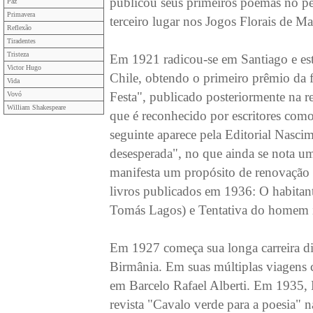
publicou seus primeiros poemas no p
Paz
Primavera
terceiro lugar nos Jogos Florais de 
Reflexão
Tiradentes
Tristeza
Em 1921 radicou-se em Santiago e es
Victor Hugo
Chile, obtendo o primeiro prêmio da
Vida
Festa", publicado posteriormente na 
Vovó
William Shakespeare
que é reconhecido por escritores com
seguinte aparece pela Editorial Nasc
desesperada", no que ainda se nota u
manifesta um propósito de renovação 
livros publicados em 1936: O habitan
Tomás Lagos) e Tentativa do homem i
Em 1927 começa sua longa carreira 
Birmânia. Em suas múltiplas viagens
em Barcelo Rafael Alberti. Em 1935, 
revista "Cavalo verde para a poesia" 