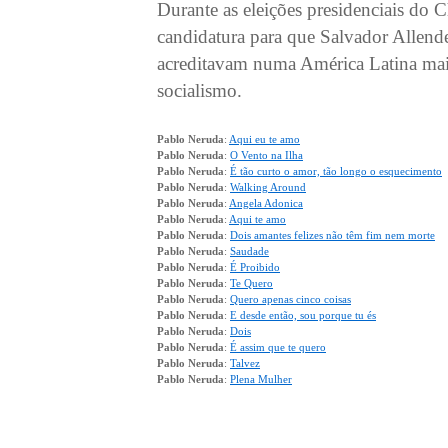
Durante as eleições presidenciais do 
candidatura para que Salvador Allend
acreditavam numa América Latina mais 
socialismo.
Pablo Neruda
:
Aqui eu te amo
Pablo Neruda
:
O Vento na Ilha
Pablo Neruda
:
É tão curto o amor, tão longo o esquecimento
Pablo Neruda
:
Walking Around
Pablo Neruda
:
Angela Adonica
Pablo Neruda
:
Aqui te amo
Pablo Neruda
:
Dois amantes felizes não têm fim nem morte
Pablo Neruda
:
Saudade
Pablo Neruda
:
É Proibido
Pablo Neruda
:
Te Quero
Pablo Neruda
:
Quero apenas cinco coisas
Pablo Neruda
:
E desde então, sou porque tu és
Pablo Neruda
:
Dois
Pablo Neruda
:
É assim que te quero
Pablo Neruda
:
Talvez
Pablo Neruda
:
Plena Mulher