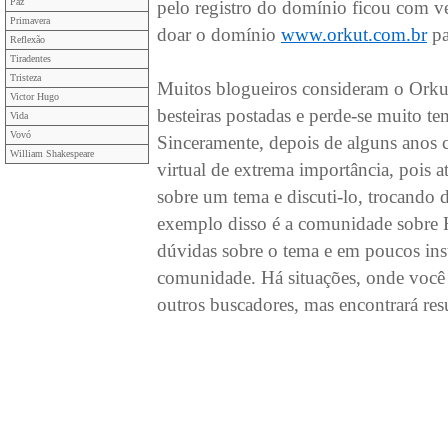
Paz
pelo registro do domínio ficou com v
Primavera
doar o domínio
www.orkut.com.br
pa
Reflexão
Tiradentes
Tristeza
Muitos blogueiros consideram o Orkut
Victor Hugo
besteiras postadas e perde-se muito t
Vida
Vovó
Sinceramente, depois de alguns anos 
William Shakespeare
virtual de extrema importância, pois a
sobre um tema e discuti-lo, trocando
exemplo disso é a comunidade sobre 
dúvidas sobre o tema e em poucos ins
comunidade. Há situações, onde você
outros buscadores, mas encontrará res