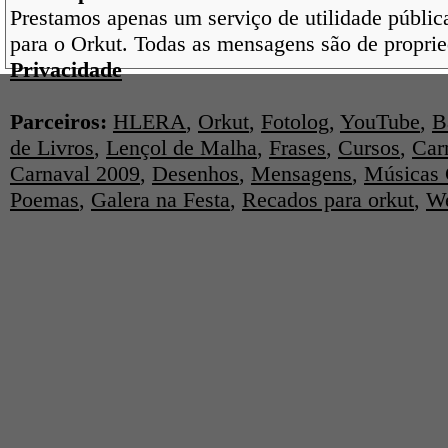
Prestamos apenas um serviço de utilidade pública
para o Orkut. Todas as mensagens são de proprie
Privacidade
Parceiros:
HLERA
,
Orkut
,
Fotolog
,
YouTube
,
B
de Livros
,
Lençol de Malha
,
Frases
,
Cursos
,
Car
Carnaval 2009
,
Desenhos
,
Mensagens
,
Músicas 
Poemas
,
Galera na Festa
,
Recados para orkut
,
We