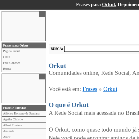
Frases para
Orkut
, Depoimen
Frases para Orkut
BUSCA:
Página Inicial
Orkut
Fale Conosco
Orkut
Busca
Comunidades online, Rede Social, Am
Você está em:
Frases
»
Orkut
O que é Orkut
Frases e Palavras
A Rede Social mais acessada no Brasi
Affonso Romano de Sant'ana
Agatha Christie
Albert Einstein
O Orkut, como quase todo mundo já sa
Amizade
Nele você pode encontrar amigos de in
Amor