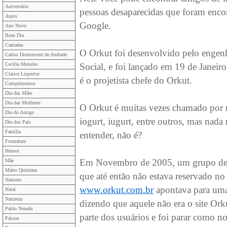
Aniversário
pessoas desaparecidas que foram encon
Anjos
Google.
Ano Novo
Bom Dia
Cantadas
O Orkut foi desenvolvido pelo enge
Carlos Drummond de Andrade
Cecília Meireles
Social, e foi lançado em 19 de Janei
Clarice Lispector
é o projetista chefe do Orkut.
Cumprimentos
Dia das Mães
Dia das Mulheres
O Orkut é muitas vezes chamado por n
Dia do Amigo
iogurt, iugurt, entre outros, mas nada
Dia dos Pais
Família
entender, não é?
Formatura
Humor
Em Novembro de 2005, um grupo de 
Mãe
Mário Quintana
que até então não estava reservado no
Namoro
www.orkut.com.br
apontava para uma
Natal
Natureza
dizendo que aquele não era o site Ork
Pablo Neruda
parte dos usuários e foi parar como no
Páscoa