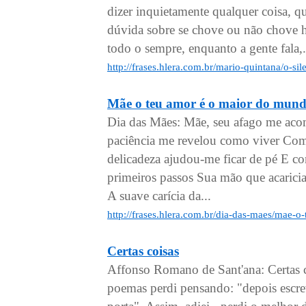
dizer inquietamente qualquer coisa, qua
dúvida sobre se chove ou não chove ho
todo o sempre, enquanto a gente fala,.
http://frases.hlera.com.br/mario-quintana/o-si
Mãe o teu amor é o maior do mun
Dia das Mães: Mãe, seu afago me ac
paciência me revelou como viver Co
delicadeza ajudou-me ficar de pé E co
primeiros passos Sua mão que acaric
A suave carícia da...
http://frases.hlera.com.br/dia-das-maes/mae-
Certas coisas
Affonso Romano de Sant'ana: Certas c
poemas perdi pensando: "depois escr