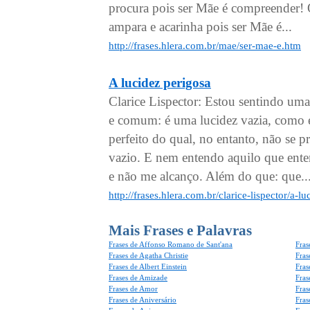
procura pois ser Mãe é compreender! 
ampara e acarinha pois ser Mãe é...
http://frases.hlera.com.br/mae/ser-mae-e.htm
A lucidez perigosa
Clarice Lispector: Estou sentindo uma
e comum: é uma lucidez vazia, como 
perfeito do qual, no entanto, não se p
vazio. E nem entendo aquilo que ente
e não me alcanço. Além do que: que..
http://frases.hlera.com.br/clarice-lispector/a-l
Mais Frases e Palavras
Frases de Affonso Romano de Sant'ana
Fras
Frases de Agatha Christie
Fras
Frases de Albert Einstein
Fras
Frases de Amizade
Fras
Frases de Amor
Fras
Frases de Aniversário
Fras