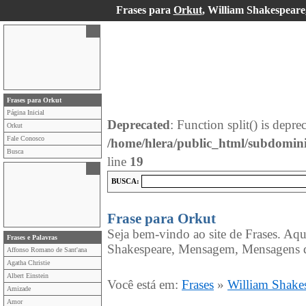
Frases para
Orkut
, William Shakespeare
Frases para Orkut
Página Inicial
Deprecated
: Function split() is depre
Orkut
Fale Conosco
/home/hlera/public_html/subdomin
Busca
line
19
BUSCA:
Frase para Orkut
Seja bem-vindo ao site de Frases. Aqu
Frases e Palavras
Shakespeare, Mensagem, Mensagens d
Affonso Romano de Sant'ana
Agatha Christie
Albert Einstein
Você está em:
Frases
»
William Shake
Amizade
Amor