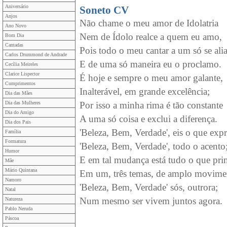
Aniversário
Soneto CV
Anjos
Não chame o meu amor de Idolatria
Ano Novo
Nem de Ídolo realce a quem eu amo,
Bom Dia
Cantadas
Pois todo o meu cantar a um só se alia
Carlos Drummond de Andrade
E de uma só maneira eu o proclamo.
Cecília Meireles
Clarice Lispector
É hoje e sempre o meu amor galante,
Cumprimentos
Inalterável, em grande excelência;
Dia das Mães
Dia das Mulheres
Por isso a minha rima é tão constante
Dia do Amigo
A uma só coisa e exclui a diferença.
Dia dos Pais
'Beleza, Bem, Verdade', eis o que exp
Família
Formatura
'Beleza, Bem, Verdade', todo o acento
Humor
E em tal mudança está tudo o que pri
Mãe
Mário Quintana
Em um, três temas, de amplo movime
Namoro
'Beleza, Bem, Verdade' sós, outrora;
Natal
Num mesmo ser vivem juntos agora.
Natureza
Pablo Neruda
Páscoa