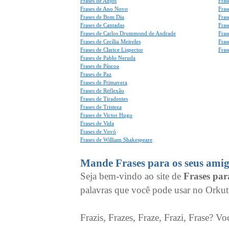
Frases de Anjos
Fras
Frases de Ano Novo
Fras
Frases de Bom Dia
Fras
Frases de Cantadas
Fras
Frases de Carlos Drummond de Andrade
Fras
Frases de Cecília Meireles
Fras
Frases de Clarice Lispector
Fras
Frases de Pablo Neruda
Frases de Páscoa
Frases de Paz
Frases de Primavera
Frases de Reflexão
Frases de Tiradentes
Frases de Tristeza
Frases de Victor Hugo
Frases de Vida
Frases de Vovó
Frases de William Shakespeare
Mande Frases para os seus amig
Seja bem-vindo ao site de
Frases pa
palavras que você pode usar no Orkut
Frazis, Frazes, Fraze, Frazi, Frase? Vo