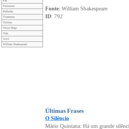
Paz
Primavera
Fonte
: William Shakespeare
Reflexão
ID
: 792
Tiradentes
Tristeza
Victor Hugo
Vida
Vovó
William Shakespeare
Últimas Frases
O Silêncio
Mário Quintana: Há um grande silêncio