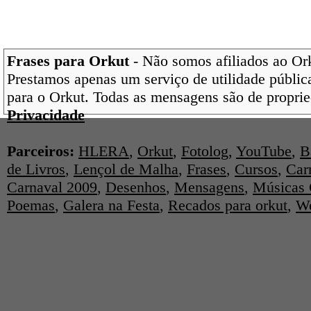
Frases para Orkut
- Não somos afiliados ao Orku
Prestamos apenas um serviço de utilidade pública
para o Orkut. Todas as mensagens são de proprie
Privacidade
Parceiros:
HLERA
,
Orkut
,
Fotolog
,
YouTube
,
B
de Livros
,
Lençol de Malha
,
Frases
,
Cursos
,
Car
Carnaval 2009
,
Desenhos
,
Mensagens
,
Músicas 
Poemas
,
Galera na Festa
,
Recados para orkut
,
We