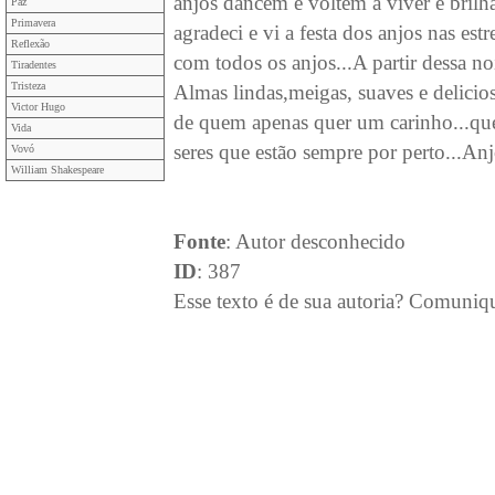
anjos dancem e voltem a viver e brilhar
Paz
Primavera
agradeci e vi a festa dos anjos nas est
Reflexão
com todos os anjos...A partir dessa no
Tiradentes
Tristeza
Almas lindas,meigas, suaves e delicios
Victor Hugo
de quem apenas quer um carinho...que 
Vida
seres que estão sempre por perto...Anjo
Vovó
William Shakespeare
Fonte
: Autor desconhecido
ID
: 387
Esse texto é de sua autoria? Comuniq