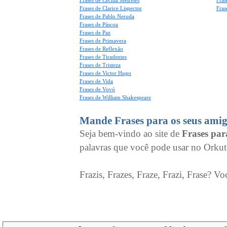
Frases de Cecília Meireles
Fras
Frases de Clarice Lispector
Fras
Frases de Pablo Neruda
Frases de Páscoa
Frases de Paz
Frases de Primavera
Frases de Reflexão
Frases de Tiradentes
Frases de Tristeza
Frases de Victor Hugo
Frases de Vida
Frases de Vovó
Frases de William Shakespeare
Mande Frases para os seus amig
Seja bem-vindo ao site de
Frases pa
palavras que você pode usar no Orkut
Frazis, Frazes, Fraze, Frazi, Frase? Vo