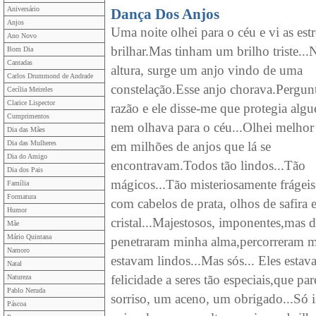
Aniversário
Dança Dos Anjos
Anjos
Uma noite olhei para o céu e vi as estr
Ano Novo
brilhar.Mas tinham um brilho triste...
Bom Dia
Cantadas
altura, surge um anjo vindo de uma
Carlos Drummond de Andrade
constelação.Esse anjo chorava.Pergunt
Cecília Meireles
Clarice Lispector
razão e ele disse-me que protegia alg
Cumprimentos
nem olhava para o céu...Olhei melhor 
Dia das Mães
Dia das Mulheres
em milhões de anjos que lá se
Dia do Amigo
encontravam.Todos tão lindos...Tão
Dia dos Pais
mágicos...Tão misteriosamente frágeis
Família
Formatura
com cabelos de prata, olhos de safira e
Humor
cristal...Majestosos, imponentes,mas d
Mãe
Mário Quintana
penetraram minha alma,percorreram m
Namoro
estavam lindos...Mas sós... Eles esta
Natal
felicidade a seres tão especiais,que pa
Natureza
Pablo Neruda
sorriso, um aceno, um obrigado...Só i
Páscoa