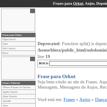
Frases para
Orkut
, Anjos, Depoi
Frases para Orkut
Página Inicial
Deprecated
: Function split() is depre
Orkut
Fale Conosco
/home/hlera/public_html/subdomin
Busca
line
19
BUSCA:
Frase para Orkut
Seja bem-vindo ao site de Frases. Aqu
Frases e Palavras
Mensagem, Mensagens de Anjos, Rec
Affonso Romano de Sant'ana
Agatha Christie
Albert Einstein
Você está em:
Frases
»
Anjos
»
Dança
Amizade
Amor