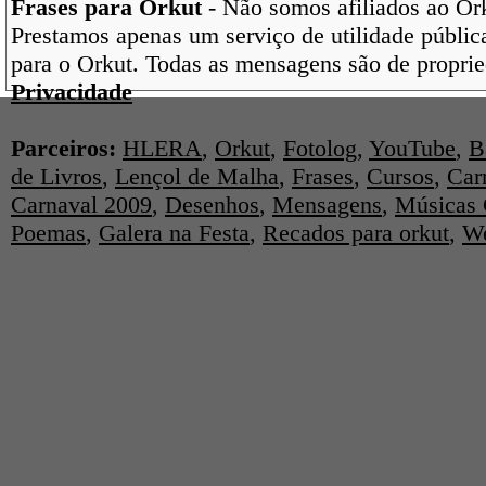
Frases para Orkut
- Não somos afiliados ao Orku
Prestamos apenas um serviço de utilidade pública
para o Orkut. Todas as mensagens são de proprie
Privacidade
Parceiros:
HLERA
,
Orkut
,
Fotolog
,
YouTube
,
B
de Livros
,
Lençol de Malha
,
Frases
,
Cursos
,
Car
Carnaval 2009
,
Desenhos
,
Mensagens
,
Músicas 
Poemas
,
Galera na Festa
,
Recados para orkut
,
We