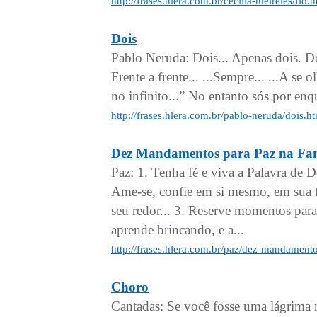
http://frases.hlera.com.br/cecilia-meireles/fio.
Dois
Pablo Neruda: Dois... Apenas dois. Doi
Frente a frente... ...Sempre... ...A se
no infinito...” No entanto sós por enq
http://frases.hlera.com.br/pablo-neruda/dois.h
Dez Mandamentos para Paz na Fam
Paz: 1. Tenha fé e viva a Palavra de
Ame-se, confie em si mesmo, em sua f
seu redor... 3. Reserve momentos para 
aprende brincando, e a...
http://frases.hlera.com.br/paz/dez-mandament
Choro
Cantadas: Se você fosse uma lágrima n