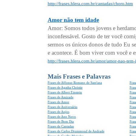
http://frases.hlera.com.br/cantadas/choro.htm
Amor não tem idade
Amor: Somos todos jovens e herdamos
inconfessável. Gosto de ter você comig
sermos os únicos donos de tudo Eu s
e acontece. É bom viver com você e 
http://frases.hlera.com.br/amor/amor-nao-tem
Mais Frases e Palavras
Frases de Affonso Romano de Sant'ana
Fras
Frases de Agatha Christie
Fras
Frases de Albert Einstein
Fras
Frases de Amizade
Fras
Frases de Amor
Fras
Frases de Aniversário
Fras
Frases de Anjos
Fras
Frases de Ano Novo
Fras
Frases de Bom Dia
Fras
Frases de Cantadas
Fras
Frases de Carlos Drummond de Andrade
Fras