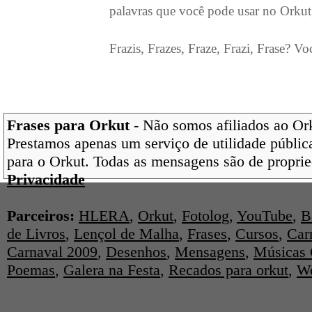
palavras que você pode usar no Orkut
Frazis, Frazes, Fraze, Frazi, Frase? Vo
Frases para Orkut
- Não somos afiliados ao Orku
Prestamos apenas um serviço de utilidade pública
para o Orkut. Todas as mensagens são de proprie
Privacidade
Parceiros:
HLERA
,
Orkut
,
Fotolog
,
YouTube
,
B
de Livros
,
Lençol de Malha
,
Frases
,
Cursos
,
Car
Carnaval 2009
,
Desenhos
,
Mensagens
,
Músicas 
Poemas
,
Galera na Festa
,
Recados para orkut
,
We