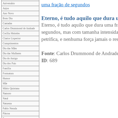
Aniversário
uma fração de segundos
Anjos
Ano Novo
Eterno, é tudo aquilo que dura
Bom Dia
Cantadas
Eterno, é tudo aquilo que dura uma fr
Carlos Drummond de Andrade
segundos, mas com tamanha intensida
Cecília Meireles
petrifica, e nenhuma força jamais o res
Clarice Lispector
Cumprimentos
Dia das Mães
Fonte
: Carlos Drummond de Andrad
Dia das Mulheres
Dia do Amigo
ID
: 689
Dia dos Pais
Família
Formatura
Humor
Mãe
Mário Quintana
Namoro
Natal
Natureza
Pablo Neruda
Páscoa