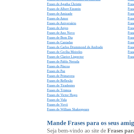
Frases de Agatha Christie
Fras
Frases de Albert Einstein
Fras
Frases de Amizade
Fras
Frases de Amor
Fras
Frases de Aniversário
Fras
Frases de Anjos
Fras
Frases de Ano Novo
Fras
Frases de Bom Dia
Fras
Frases de Cantadas
Fras
Frases de Carlos Drummond de Andrade
Fras
Frases de Cecília Meireles
Fras
Frases de Clarice Lispector
Fras
Frases de Pablo Neruda
Frases de Páscoa
Frases de Paz
Frases de Primavera
Frases de Reflexão
Frases de Tiradentes
Frases de Tristeza
Frases de Victor Hugo
Frases de Vida
Frases de Vovó
Frases de William Shakespeare
Mande Frases para os seus amig
Seja bem-vindo ao site de
Frases pa