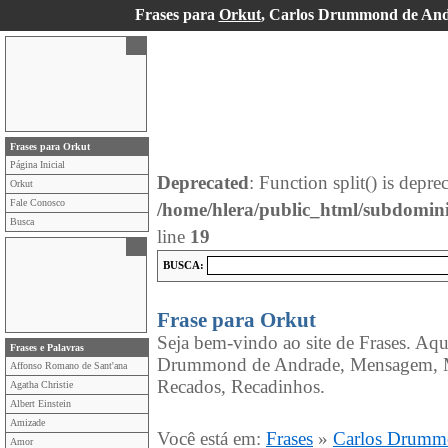
Frases para
Orkut
, Carlos Drummond de And
Frases para Orkut
Página Inicial
Deprecated
: Function split() is depre
Orkut
Fale Conosco
/home/hlera/public_html/subdomin
Busca
line
19
BUSCA:
Frase para Orkut
Seja bem-vindo ao site de Frases. Aqu
Frases e Palavras
Drummond de Andrade, Mensagem, M
Affonso Romano de Sant'ana
Recados, Recadinhos.
Agatha Christie
Albert Einstein
Amizade
Você está em:
Frases
»
Carlos Drumm
Amor