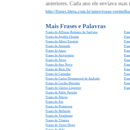
anteriores. Cada ano ele enviava suas r
http://frases.hlera.com.br/amor/rosas-vermelh
Mais Frases e Palavras
Frases de Affonso Romano de Sant'ana
Fras
Frases de Agatha Christie
Fras
Frases de Albert Einstein
Fras
Frases de Amizade
Fras
Frases de Amor
Fras
Frases de Aniversário
Fras
Frases de Anjos
Fras
Frases de Ano Novo
Fras
Frases de Bom Dia
Fras
Frases de Cantadas
Fras
Frases de Carlos Drummond de Andrade
Fras
Frases de Cecília Meireles
Fras
Frases de Clarice Lispector
Fras
Frases de Pablo Neruda
Frases de Páscoa
Frases de Paz
Frases de Primavera
Frases de Reflexão
Frases de Tiradentes
Frases de Tristeza
Frases de Victor Hugo
Frases de Vida