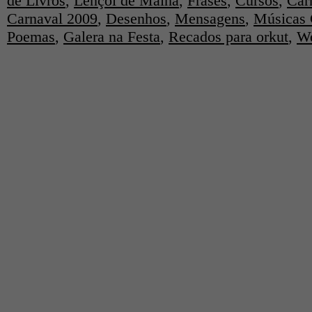
de Livros
,
Lençol de Malha
,
Frases
,
Cursos
,
Car
Carnaval 2009
,
Desenhos
,
Mensagens
,
Músicas 
Poemas
,
Galera na Festa
,
Recados para orkut
,
We