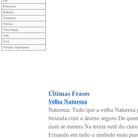
Paz
Primavera
Reflexão
Tiradentes
Tristeza
Victor Hugo
Vida
Vovó
William Shakespeare
Últimas Frases
Velha Natureza
Natureza: Tudo que a velha Natureza 
fecunda com o ânimo seguro De quem 
mais se esmera Na teoria sutil do clar
Frisando em tudo o símbolo mais pur