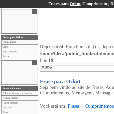
Frases para
Orkut
, Cumprimentos, D
Frases para Orkut
Página Inicial
Deprecated
: Function split() is depre
Orkut
Fale Conosco
/home/hlera/public_html/subdomin
Busca
line
19
BUSCA:
Frase para Orkut
Seja bem-vindo ao site de Frases. Aqu
Frases e Palavras
Cumprimentos, Mensagem, Mensagens
Affonso Romano de Sant'ana
Agatha Christie
Albert Einstein
Você está em:
Frases
»
Cumprimentos
Amizade
Amor