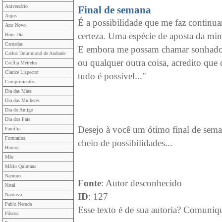
Aniversário
Final de semana
Anjos
É a possibilidade que me faz continua
Ano Novo
certeza. Uma espécie de aposta da min
Bom Dia
Cantadas
E embora me possam chamar sonhado
Carlos Drummond de Andrade
ou qualquer outra coisa, acredito qu
Cecília Meireles
Clarice Lispector
tudo é possível..."
Cumprimentos
Dia das Mães
Dia das Mulheres
Dia do Amigo
Dia dos Pais
Desejo à você um ótimo final de sema
Família
Formatura
cheio de possibilidades...
Humor
Mãe
Mário Quintana
Namoro
Fonte
: Autor desconhecido
Natal
ID
: 127
Natureza
Pablo Neruda
Esse texto é de sua autoria? Comuniq
Páscoa