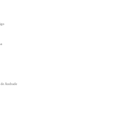
igo
na
 de Andrade