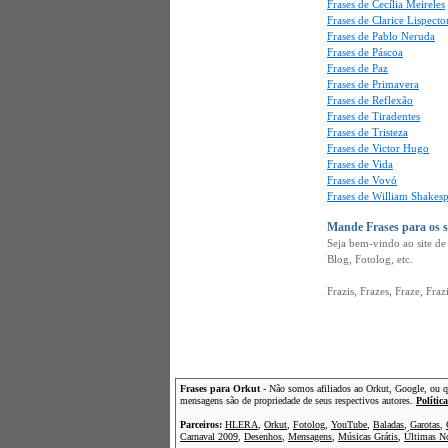
Frases de Cecília Meireles
Frases de Clarice Lispecto
Frases de Pablo Neruda
Frases de Páscoa
Frases de Paz
Frases de Primavera
Frases de Reflexão
Frases de Tiradentes
Frases de Tristeza
Frases de Victor Hugo
Frases de Vida
Frases de Vovó
Frases de William Shakes
Mande Frases para os 
Seja bem-vindo ao site d
Blog, Fotolog, etc.
Frazis, Frazes, Fraze, Fraz
Frases para Orkut
- Não somos afiliados ao Orkut, Google, ou qua
mensagens são de propriedade de seus respectivos autores.
Polític
Parceiros:
HLERA
,
Orkut
,
Fotolog
,
YouTube
,
Baladas
,
Garotas
,
Carnaval 2009
,
Desenhos
,
Mensagens
,
Músicas Grátis
,
Últimas No