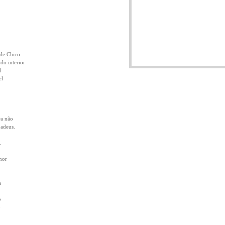
de Chico
do interior
l
el
ra não
adeus.
.
mor
a
o
o