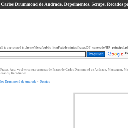
, Carlos Drummond de Andrade, Depoimentos, Scraps,
Recados p
it() is deprecated in
/home/hlera/public_html/subdominios/frases/DF_conteudo/HP_principal.p
P
e Frases. Aqui você encontra centenas de Frases de Carlos Drummond de Andrade, Mensagem, Me
ecados, Recadinhos.
rlos Drummond de Andrade
»
Desejos