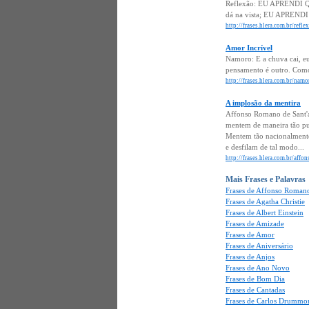
Reflexão: EU APRENDI Qu
dá na vista; EU APRENDI 
http://frases.hlera.com.br/refl
Amor Incrível
Namoro: E a chuva cai, e
pensamento é outro. Como 
http://frases.hlera.com.br/nam
A implosão da mentira
Affonso Romano de Sant'
mentem de maneira tão p
Mentem tão nacionalmente
e desfilam de tal modo...
http://frases.hlera.com.br/aff
Mais Frases e Palavras
Frases de Affonso Romano
Frases de Agatha Christie
Frases de Albert Einstein
Frases de Amizade
Frases de Amor
Frases de Aniversário
Frases de Anjos
Frases de Ano Novo
Frases de Bom Dia
Frases de Cantadas
Frases de Carlos Drummo