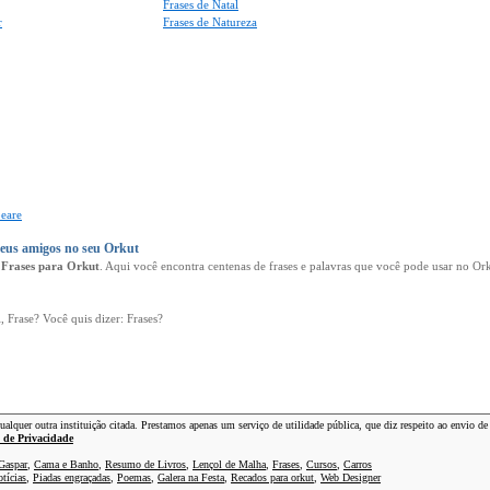
Frases de Natal
r
Frases de Natureza
peare
seus amigos no seu Orkut
e
Frases para Orkut
. Aqui você encontra centenas de frases e palavras que você pode usar no O
i, Frase? Você quis dizer: Frases?
lquer outra instituição citada. Prestamos apenas um serviço de utilidade pública, que diz respeito ao envio de 
a de Privacidade
Gaspar
,
Cama e Banho
,
Resumo de Livros
,
Lençol de Malha
,
Frases
,
Cursos
,
Carros
tícias
,
Piadas engraçadas
,
Poemas
,
Galera na Festa
,
Recados para orkut
,
Web Designer