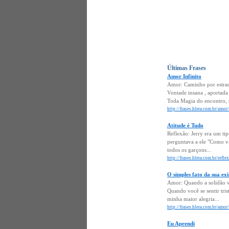
Últimas Frases
Amor Infinito
Amor: Caminho por estrad
Vontade insana , aportada
Toda Magia do encontro, 
http://frases.hlera.com.br/amor
Atitude é Tudo
Reflexão: Jerry era um tip
perguntava a ele "Como vai
todos os garçons...
http://frases.hlera.com.br/refl
O simples fato da sua exi
Amor: Quando a solidão v
Quando você se sentir tris
minha maior alegria...
http://frases.hlera.com.br/amor
Eu Aprendi