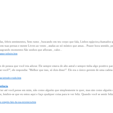
as, febris sentimentos, Sem rumo , buscando em teu corpo que fala, Linhos egípcios,chamados 
 em tuas pernas e mente Livres ao vento , atadas ao nó místico que amas... Prazer hora sentido, 
sagrando momentos São sonhos que afloram , calor...
/amor-infinito.htm
o de pessoa que você iria adorar. Ele sempre estava de alto astral e sempre tinha algo positivo p
 você?", ele respondia: "Melhor que isso, só dois disso!". Ele era o único gerente de uma cadeia
exao/atitude-e-tudo.htm
stência
ier até você,pense em mim, não como alguém que simplesmente te quer, mas sim como alguém 
te, lembre-se que eu estou aqui e faço qualquer coisa para te ver feliz. Quando você se sentir feli
/o-simples-fato-da-sua-existencia.htm