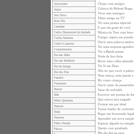
Chope com amigos
Aniversário
Crônica de Rubem Braga
Anjos
Viver sem inimigos
Ano Novo
Filme antigo na TV
Bom Dia
Ter uma pessoa especial
Cantadas
E que ela goste de você
Carlos Drummond de Andrade
Música de Tom com letra 
Frango caipira em pensão 
Cecília Meireles
Ouvir uma palavra amáve
Clarice Lispector
Ter uma surpresa agradáv
Cumprimentos
Ver a Banda passar
Dia das Mães
Noite de lua cheia
Dia das Mulheres
Rever uma velha amizade
Ter fé em Deus
Dia do Amigo
Não ter que ouvir a palav
Dia dos Pais
Nem nunca, nem jamais e 
Família
Rir como criança
Formatura
Ouvir canto de passarinho
Humor
Sarar de resfriado
Escrever um poema de A
Mãe
Que nunca será rasgado
Mário Quintana
Formar um par ideal
Namoro
Tomar banho de cachoeir
Natal
Pegar um bronzeado legal
Natureza
Aprender um nova cançã
Pablo Neruda
Esperar alguém na estaçã
Queijo com goiabada
Páscoa
Pôr-do-Sol na roça