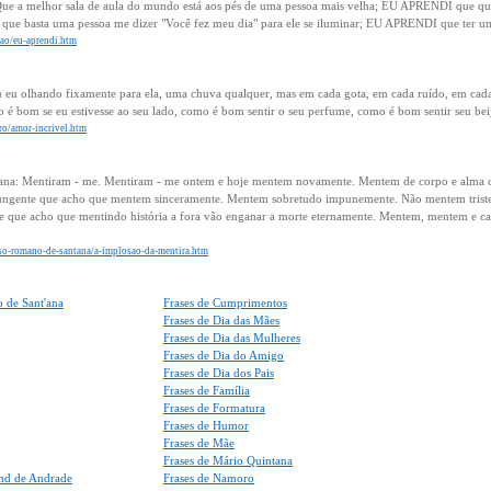
e a melhor sala de aula do mundo está aos pés de uma pessoa mais velha; EU APRENDI que q
que basta uma pessoa me dizer "Você fez meu dia" para ele se iluminar; EU APRENDI que ter um
exao/eu-aprendi.htm
u eu olhando fixamente para ela, uma chuva qualquer, mas em cada gota, em cada ruído, em ca
é bom se eu estivesse ao seu lado, como é bom sentir o seu perfume, como é bom sentir seu bei
oro/amor-incrivel.htm
ana: Mentiram - me. Mentiram - me ontem e hoje mentem novamente. Mentem de corpo e alma 
ungente que acho que mentem sinceramente. Mentem sobretudo impunemente. Não mentem triste
 que acho que mentindo história a fora vão enganar a morte eternamente. Mentem, mentem e ca
onso-romano-de-santana/a-implosao-da-mentira.htm
 de Sant'ana
Frases de Cumprimentos
Frases de Dia das Mães
Frases de Dia das Mulheres
Frases de Dia do Amigo
Frases de Dia dos Pais
Frases de Família
Frases de Formatura
Frases de Humor
Frases de Mãe
Frases de Mário Quintana
nd de Andrade
Frases de Namoro