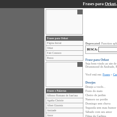
Frases para
Orkut
Frases para Orkut
Página Inicial
Deprecated
: Function spl
Orkut
BUSCA:
Fale Conosco
Busca
Frase para Orkut
Seja bem-vindo ao site d
Drummond de Andrade, R
Você está em:
Frases
»
Ca
Desejos
Desejo a vocês...
Frases e Palavras
Fruto do mato
Cheiro de jardim
Affonso Romano de Sant'ana
Namoro no portão
Agatha Christie
Domingo sem chuva
Albert Einstein
Segunda sem mau humor
Amizade
Sábado com seu amor
Amor
Filme do Carlitos