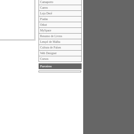
Carnaporto
Carros
Loja Decé
Piadas
Orkut
MySpace
Resumo de Livros
Lençol de Malha
Cultura de Países
Web Designer
Cursos
Parceiros