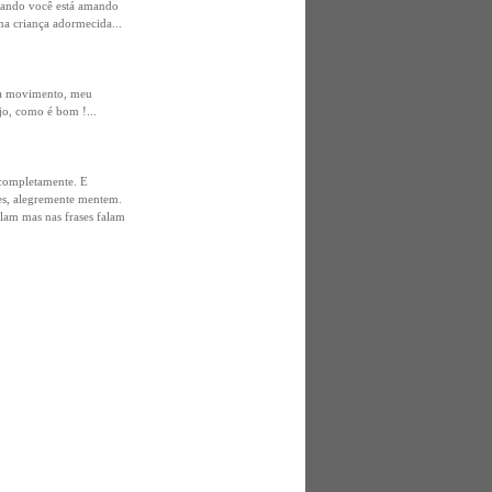
uando você está amando
a criança adormecida...
da movimento, meu
jo, como é bom !...
completamente. E
s, alegremente mentem.
lam mas nas frases falam