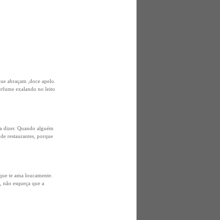
que abraçam ,doce apelo.
perfume exalando no leito
ara dizer. Quando alguém
 de restaurantes, porque
que te ama loucamente.
z, não esqueça que a