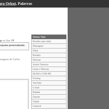
ara Orkut
, Palavras
Outros Sites
hp
on line
19
Recados para orkut
esquisa personalizada
Mensagens
Orkut
Recados
nsagens de Carlos
Noticias
Atores Famosos
Letras e Musicas
HLERA.COM.BR
Fotolog
YouTube
G-mail
Baladas
Garotas
Gaspar
Carnaval