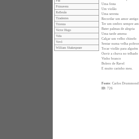
Paz
Uma festa
Primavera
Um violão
Reflexão
Uma seresta
Tiradentes
Recordar um amor antigo
Ter um ombro sempre am
Tristeza
Bater palmas de alegria
Victor Hugo
Uma tarde amena
Vida
Calçar um velho chinelo
Vovó
Sentar numa velha poltro
William Shakespeare
Tocar violão para alguém
Ouvir a chuva no telhado
Vinho branco
Bolero de Ravel
E muito carinho meu.
Fonte
: Carlos Drummond
ID
: 726