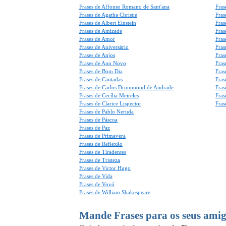
Frases de Affonso Romano de Sant'ana
Fras
Frases de Agatha Christie
Fras
Frases de Albert Einstein
Fras
Frases de Amizade
Fras
Frases de Amor
Fras
Frases de Aniversário
Fras
Frases de Anjos
Fras
Frases de Ano Novo
Fras
Frases de Bom Dia
Fras
Frases de Cantadas
Fras
Frases de Carlos Drummond de Andrade
Fras
Frases de Cecília Meireles
Fras
Frases de Clarice Lispector
Fras
Frases de Pablo Neruda
Frases de Páscoa
Frases de Paz
Frases de Primavera
Frases de Reflexão
Frases de Tiradentes
Frases de Tristeza
Frases de Victor Hugo
Frases de Vida
Frases de Vovó
Frases de William Shakespeare
Mande Frases para os seus amig