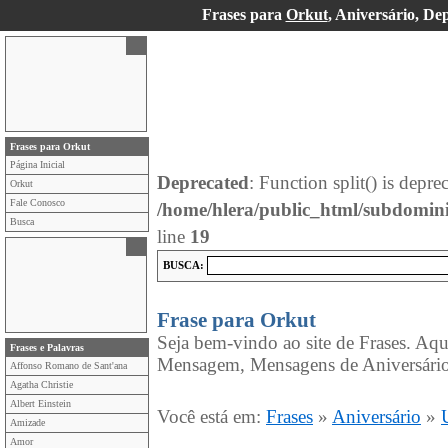
Frases para
Orkut
, Aniversário, De
Frases para Orkut
Página Inicial
Deprecated
: Function split() is depre
Orkut
Fale Conosco
/home/hlera/public_html/subdomin
Busca
line
19
BUSCA:
Frase para Orkut
Seja bem-vindo ao site de Frases. Aqu
Frases e Palavras
Mensagem, Mensagens de Aniversário
Affonso Romano de Sant'ana
Agatha Christie
Albert Einstein
Você está em:
Frases
»
Aniversário
»
Amizade
Amor