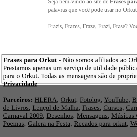
Seja bem-vindo ao site de
Frases pa
palavras que você pode usar no Orkut
Frazis, Frazes, Fraze, Frazi, Frase? Vo
Frases para Orkut
- Não somos afiliados ao Orku
Prestamos apenas um serviço de utilidade pública
para o Orkut. Todas as mensagens são de proprie
Privacidade
Parceiros:
HLERA
,
Orkut
,
Fotolog
,
YouTube
,
B
de Livros
,
Lençol de Malha
,
Frases
,
Cursos
,
Car
Carnaval 2009
,
Desenhos
,
Mensagens
,
Músicas 
Poemas
,
Galera na Festa
,
Recados para orkut
,
We