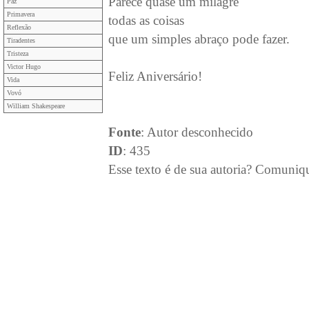
Parece quase um milagre
Paz
Primavera
todas as coisas
Reflexão
que um simples abraço pode fazer.
Tiradentes
Tristeza
Victor Hugo
Feliz Aniversário!
Vida
Vovó
William Shakespeare
Fonte
: Autor desconhecido
ID
: 435
Esse texto é de sua autoria? Comuniq