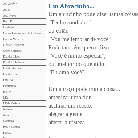
Aniversário
Um Abracinho...
Anjos
Um abracinho pode dizer tantas coisa
Ano Novo
"Tenho saudades"
Bom Dia
Cantadas
ou então
Carlos Drummond de Andrade
"Vou me lembrar de você"
Cecília Meireles
Clarice Lispector
Pode também querer dizer
Cumprimentos
"Você é muito especial",
Dia das Mães
Dia das Mulheres
ou, melhor do que tudo,
Dia do Amigo
"Eu amo você".
Dia dos Pais
Família
Formatura
Um abraço pode muita coisa...
Humor
amenizar uma dor,
Mãe
Mário Quintana
acalmar um receio,
Namoro
alegrar a gente,
Natal
afastar a tristeza...
Natureza
Pablo Neruda
Páscoa