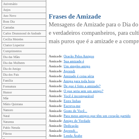
Aniversário
Anjos
Frases de Amizade
Ano Novo
Bom Dia
Mensagens de Amizade para o Dia do A
Cantadas
e verdadeiros companheiros, para cult
Carlos Drummond de Andrade
Cecília Meireles
mais puros que é a amizade e a compr
Clarice Lispector
Cumprimentos
Amizade
:
Oração Pelos Amigos
Dia das Mães
Amizade
:
Sua amizade é
Dia das Mulheres
Amizade
:
Um simples amigo
Dia do Amigo
Amizade
:
Aprendi
Dia dos Pais
Amizade
:
Amizade é coisa séria
Família
Amizade
:
Amiga para toda hora
Amizade
:
De que é feito a amizade?
Formatura
Amizade
:
O que seria sem um amigo?
Humor
Amizade
:
Você é incomparável
Mãe
Amizade
:
Entre linhas
Mário Quintana
Amizade
:
Escreva-me
Namoro
Amizade
:
Gosto de Você...
Amizade
:
Para meus amigos que têm um coração partido
Natal
Amizade
:
Amigo de Verdade
Natureza
Amizade
:
Dedicação
Pablo Neruda
Amizade
:
Aprendi...
Páscoa
Amizade
:
Lenda Árabe