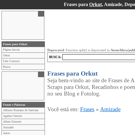
Frases para
Orkut
, Amizade, Depo
Frases para Orkut
Página Inicial
Deprecated
: Function split() is deprecated in
/home/hlera/pub
Orkut
BUSCA:
Fale Conosco
Busca
Frases para Orkut
Seja bem-vindo ao site de Frases de A
Scraps para Orkut, Recadinhos e poe
no seu Blog e Fotolog.
Frases e Palavras
Você está em:
Frases
»
Amizade
Affonso Romano de Sant'ana
Agatha Christie
Albert Einstein
Amizade
Amor