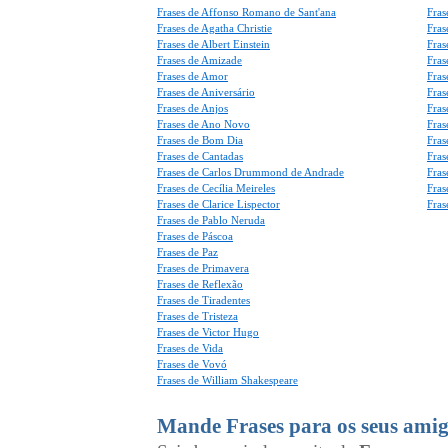
Frases de Affonso Romano de Sant'ana
Fras
Frases de Agatha Christie
Fras
Frases de Albert Einstein
Fras
Frases de Amizade
Fras
Frases de Amor
Fras
Frases de Aniversário
Fras
Frases de Anjos
Fras
Frases de Ano Novo
Fras
Frases de Bom Dia
Fras
Frases de Cantadas
Fras
Frases de Carlos Drummond de Andrade
Fras
Frases de Cecília Meireles
Fras
Frases de Clarice Lispector
Fras
Frases de Pablo Neruda
Frases de Páscoa
Frases de Paz
Frases de Primavera
Frases de Reflexão
Frases de Tiradentes
Frases de Tristeza
Frases de Victor Hugo
Frases de Vida
Frases de Vovó
Frases de William Shakespeare
Mande Frases para os seus amig