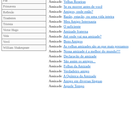
Paz
Amizade
:
Velhas Roseiras
Primavera
Amizade
:
Se eu morrer antes de você
Amizade
:
Amigos, onde estão?
Reflexão
Amizade
:
Razão, estação, ou uma vida inteira
Tiradentes
Amizade
:
Meu Amigo Internauta
Tristeza
Amizade
:
O suficiente
Victor Hugo
Amizade
:
Amizade fraterna
Vida
Amizade
:
Até onde vai sua amizade?
Amizade
:
Bons Amigos
Vovó
Amizade
:
As velhas amizades são as que mais prezamos
William Shakespeare
Amizade
:
Nossa amizade é a melhor do mundo!!!
Amizade
:
Declaração de amizade
Amizade
:
São assim os amigos...
Amizade
:
Folhas da Amizade
Amizade
:
Verdadeiro amigo
Amizade
:
A Química da Amizade
Amizade
:
Amigo em diversas línguas
Amizade
:
Aquele Tempo