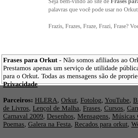
Seja bem-vindo ao site de
Frases pa
palavras que você pode usar no Orkut
Frazis, Frazes, Fraze, Frazi, Frase? Vo
Frases para Orkut
- Não somos afiliados ao Orku
Prestamos apenas um serviço de utilidade pública
para o Orkut. Todas as mensagens são de proprie
Privacidade
Parceiros:
HLERA
,
Orkut
,
Fotolog
,
YouTube
,
B
de Livros
,
Lençol de Malha
,
Frases
,
Cursos
,
Car
Carnaval 2009
,
Desenhos
,
Mensagens
,
Músicas 
Poemas
,
Galera na Festa
,
Recados para orkut
,
We