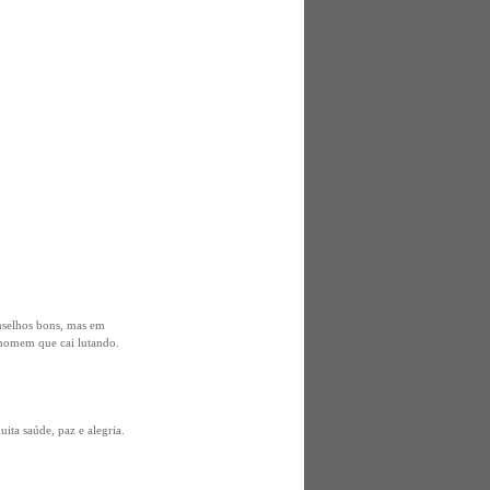
nselhos bons, mas em
m homem que cai lutando.
ita saúde, paz e alegria.