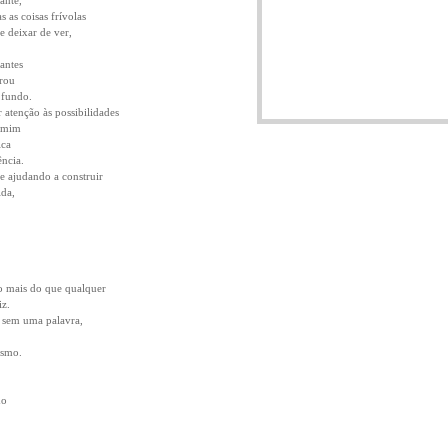
ante,
 as coisas frívolas
e deixar de ver,
iantes
rou
 fundo.
 atenção às possibilidades
e mim
ica
ncia.
e ajudando a construir
ida,
to mais do que qualquer
iz.
 sem uma palavra,
esmo.
do