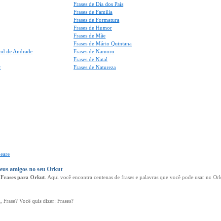
Frases de Dia dos Pais
Frases de Família
Frases de Formatura
Frases de Humor
Frases de Mãe
Frases de Mário Quintana
nd de Andrade
Frases de Namoro
Frases de Natal
r
Frases de Natureza
peare
seus amigos no seu Orkut
e
Frases para Orkut
. Aqui você encontra centenas de frases e palavras que você pode usar no O
i, Frase? Você quis dizer: Frases?