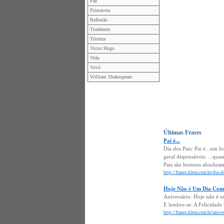
Paz
Primavera
Reflexão
Tiradentes
Tristeza
Victor Hugo
Vida
Vovó
William Shakespeare
Últimas Frases
Pai é...
Dia dos Pais: Pai é...um
geral dispensáveis. ...qu
Pais são homens absolutam
http://frases.hlera.com.br/dia-
Hoje Não é Um Dia Com
Aniversário: Hoje não é u
E lembre-se: A Felicidade 
http://frases.hlera.com.br/ani