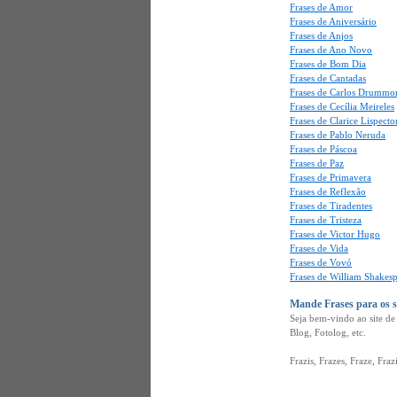
Frases de Amor
Frases de Aniversário
Frases de Anjos
Frases de Ano Novo
Frases de Bom Dia
Frases de Cantadas
Frases de Carlos Drummo
Frases de Cecília Meireles
Frases de Clarice Lispecto
Frases de Pablo Neruda
Frases de Páscoa
Frases de Paz
Frases de Primavera
Frases de Reflexão
Frases de Tiradentes
Frases de Tristeza
Frases de Victor Hugo
Frases de Vida
Frases de Vovó
Frases de William Shakes
Mande Frases para os 
Seja bem-vindo ao site d
Blog, Fotolog, etc.
Frazis, Frazes, Fraze, Fraz