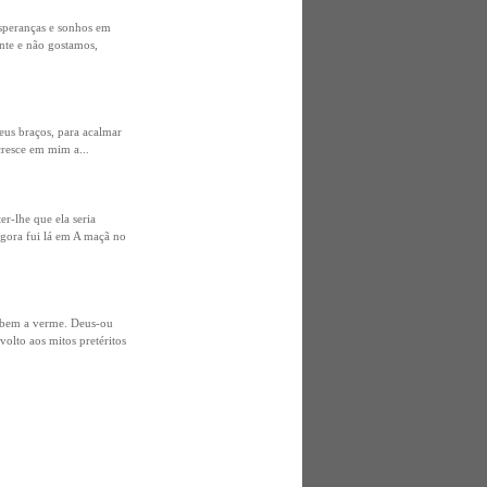
speranças e sonhos em
nte e não gostamos,
meus braços, para acalmar
cresce em mim a...
r-lhe que ela seria
Agora fui lá em A maçã no
abem a verme. Deus-ou
olto aos mitos pretéritos