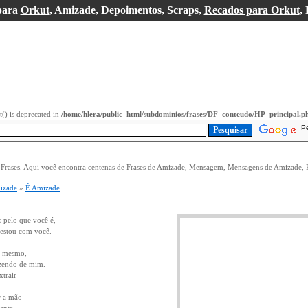
para
Orkut
, Amizade, Depoimentos, Scraps,
Recados para Orkut
,
it() is deprecated in
/home/hlera/public_html/subdominios/frases/DF_conteudo/HP_principal.p
P
e Frases. Aqui você encontra centenas de Frases de Amizade, Mensagem, Mensagens de Amizade, 
izade
»
É Amizade
 pelo que você é,
estou com você.
ê mesmo,
azendo de mim.
xtrair
.
r a mão