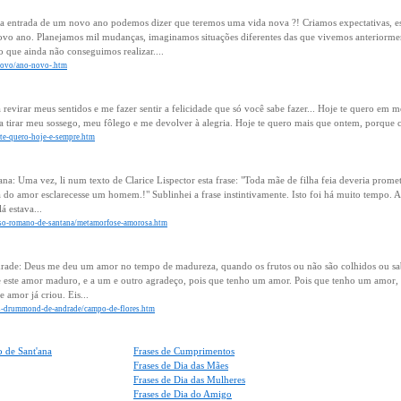
 entrada de um novo ano podemos dizer que teremos uma vida nova ?! Criamos expectativas, e
vo ano. Planejamos mil mudanças, imaginamos situações diferentes das que vivemos anteriorme
que ainda não conseguimos realizar....
-novo/ano-novo-.htm
revirar meus sentidos e me fazer sentir a felicidade que só você sabe fazer... Hoje te quero em 
 tirar meu sossego, meu fôlego e me devolver à alegria. Hoje te quero mais que ontem, porque 
r/te-quero-hoje-e-sempre.htm
a: Uma vez, li num texto de Clarice Lispector esta frase: "Toda mãe de filha feia deveria promete
 do amor esclarecesse um homem.!" Sublinhei a frase instintivamente. Isto foi há muito tempo. 
á estava...
fonso-romano-de-santana/metamorfose-amorosa.htm
ade: Deus me deu um amor no tempo de madureza, quando os frutos ou não são colhidos ou s
 este amor maduro, e a um e outro agradeço, pois que tenho um amor. Pois que tenho um amor, v
e amor já criou. Eis...
los-drummond-de-andrade/campo-de-flores.htm
 de Sant'ana
Frases de Cumprimentos
Frases de Dia das Mães
Frases de Dia das Mulheres
Frases de Dia do Amigo