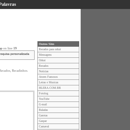
 Palavras
Outros Sites
hp
on line
19
Recados para orkut
esquisa personalizada
Mensagens
Orkut
Recados
Recados, Recadinhos.
Noticias
Atores Famosos
Letras e Musicas
HLERA.COM.BR
Fotolog
YouTube
G-mail
Baladas
Garotas
Gaspar
Carnaval