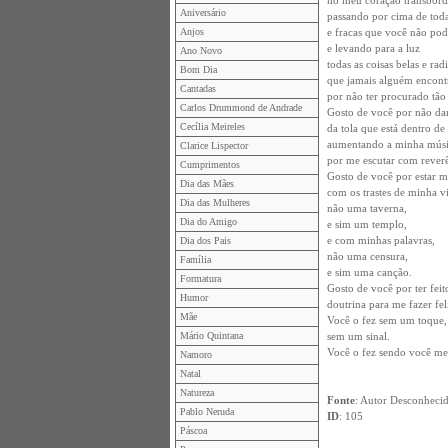
no meu coração transbord
Aniversário
passando por cima de todas
Anjos
e fracas que você não pod
e levando para a luz
Ano Novo
todas as coisas belas e rad
Bom Dia
que jamais alguém encont
Cantadas
por não ter procurado tão
Carlos Drummond de Andrade
Gosto de você por não dar
Cecília Meireles
da tola que está dentro d
aumentando a minha mús
Clarice Lispector
por me escutar com reverê
Cumprimentos
Gosto de você por estar m
Dia das Mães
com os trastes de minha v
Dia das Mulheres
não uma taverna,
Dia do Amigo
e sim um templo,
e com minhas palavras,
Dia dos Pais
não uma censura,
Família
e sim uma canção.
Formatura
Gosto de você por ter fei
Humor
doutrina para me fazer fel
Mãe
Você o fez sem um toque,
Mário Quintana
sem um sinal.
Você o fez sendo você m
Namoro
Natal
Natureza
Fonte
: Autor Desconheci
Pablo Neruda
ID
: 105
Páscoa