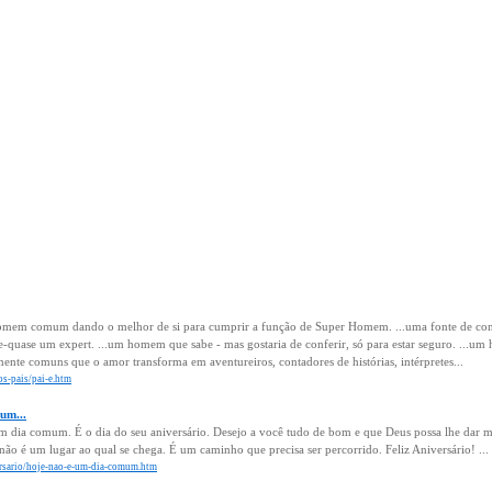
 homem comum dando o melhor de si para cumprir a função de Super Homem. ...uma fonte de co
ase-quase um expert. ...um homem que sabe - mas gostaria de conferir, só para estar seguro. ...u
ente comuns que o amor transforma em aventureiros, contadores de histórias, intérpretes...
dos-pais/pai-e.htm
um...
m dia comum. É o dia do seu aniversário. Desejo a você tudo de bom e que Deus possa lhe dar mu
não é um lugar ao qual se chega. É um caminho que precisa ser percorrido. Feliz Aniversário! ...
versario/hoje-nao-e-um-dia-comum.htm