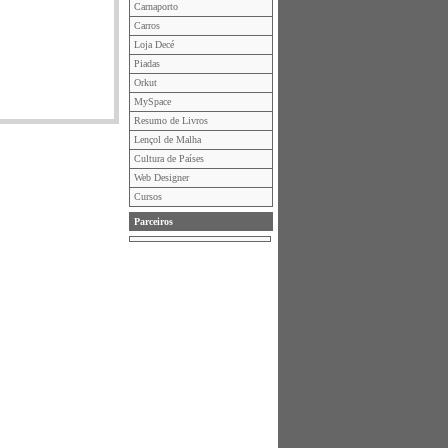
Carnaporto
Carros
Loja Decé
Piadas
Orkut
MySpace
Resumo de Livros
Lençol de Malha
Cultura de Países
Web Designer
Cursos
Parceiros