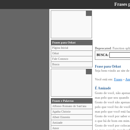
Frases 
Frases para Orkut
Página Inicial
Deprecated
: Function spl
Orkut
BUSCA:
Fale Conosco
Busca
Frase para Orkut
Seja bem-vindo ao site d
Você está em:
Frases
»
Am
É Amizade
Gosto de você, não apenas
mas pelo que sou quando 
Frases e Palavras
Gosto de você não apenas
Affonso Romano de Sant'ana
pelo que você fez de voc
mas pelo que você está f
Agatha Christie
Gosto de você por saber e
Albert Einstein
o que há de bom em mim
Amizade
Gosto de você por coloca
Amor