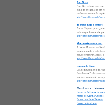
Ano Novo
Ano Novo: Será que com a
cima da chegada de um no
sonhamos com tudo aquilo 
http://frases.hlera.com.br/ano
Te quero hoje e sempre
Amor: Hoje te quero, para 
tudo o que incomoda, para
http://frases.hlera.com.br/amo
Metamorfose Amorosa
Affonso Romano de Sant'an
bonita quando a sabedoria
escuro procurar a frase, e l
http://frases.hlera.com.br/af
Campo de flores
Carlos Drummond de Andr
foi talvez o Diabo-deu-me
e outros acrescento aos qu
http://frases.hlera.com.br/car
Mais Frases e Palavras
Frases de Affonso Romano
Frases de Agatha Christie
Frases de Albert Einstein
Frases de Amizade