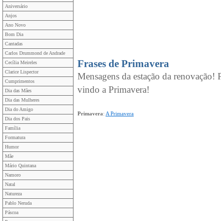
Aniversário
Anjos
Ano Novo
Bom Dia
Cantadas
Carlos Drummond de Andrade
Frases de Primavera
Cecília Meireles
Clarice Lispector
Mensagens da estação da renovação! P
Cumprimentos
vindo a Primavera!
Dia das Mães
Dia das Mulheres
Dia do Amigo
Primavera
:
A Primavera
Dia dos Pais
Família
Formatura
Humor
Mãe
Mário Quintana
Namoro
Natal
Natureza
Pablo Neruda
Páscoa