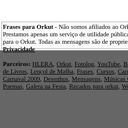
Frases para Orkut
- Não somos afiliados ao Orku
Prestamos apenas um serviço de utilidade pública
para o Orkut. Todas as mensagens são de proprie
Privacidade
Parceiros:
HLERA
,
Orkut
,
Fotolog
,
YouTube
,
B
de Livros
,
Lençol de Malha
,
Frases
,
Cursos
,
Car
Carnaval 2009
,
Desenhos
,
Mensagens
,
Músicas 
Poemas
,
Galera na Festa
,
Recados para orkut
,
We