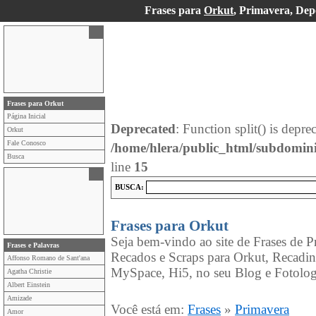
Frases para
Orkut
, Primavera, Dep
Frases para Orkut
Página Inicial
Deprecated
: Function split() is depre
Orkut
Fale Conosco
/home/hlera/public_html/subdomini
Busca
line
15
BUSCA:
Frases para Orkut
Seja bem-vindo ao site de Frases de Pr
Frases e Palavras
Recados e Scraps para Orkut, Recadi
Affonso Romano de Sant'ana
MySpace, Hi5, no seu Blog e Fotolog
Agatha Christie
Albert Einstein
Amizade
Você está em:
Frases
»
Primavera
Amor