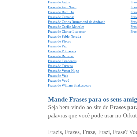
Frases de Anjos
Fras
Frases de Ano Novo
Fras
Frases de Bom Dia
Fras
Frases de Cantadas
Fras
Frases de Carlos Drummond de Andrade
Fras
Frases de Cecília Meireles
Fras
Frases de Clarice Lispector
Fras
Frases de Pablo Neruda
Frases de Páscoa
Frases de Paz
Frases de Primavera
Frases de Reflexão
Frases de Tiradentes
Frases de Tristeza
Frases de Victor Hugo
Frases de Vida
Frases de Vovó
Frases de William Shakespeare
Mande Frases para os seus amig
Seja bem-vindo ao site de
Frases pa
palavras que você pode usar no Orkut
Frazis, Frazes, Fraze, Frazi, Frase? Vo