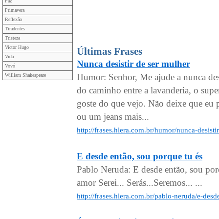
Paz
Primavera
Reflexão
Tiradentes
Tristeza
Victor Hugo
Últimas Frases
Vida
Nunca desistir de ser mulher
Vovó
Humor: Senhor, Me ajude a nunca des
William Shakespeare
do caminho entre a lavanderia, o supe
goste do que vejo. Não deixe que eu 
ou um jeans mais...
http://frases.hlera.com.br/humor/nunca-desisti
E desde então, sou porque tu és
Pablo Neruda: E desde então, sou porq
amor Serei... Serás...Seremos... ...
http://frases.hlera.com.br/pablo-neruda/e-des