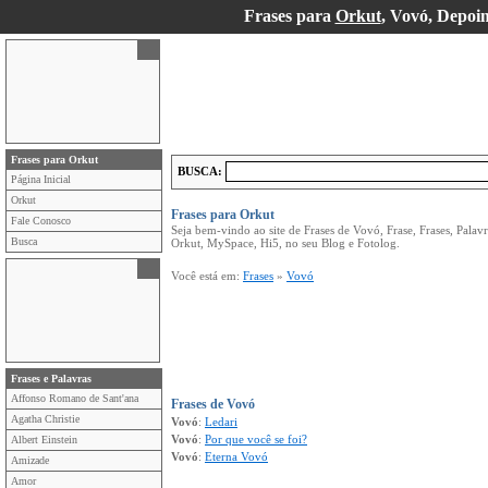
Frases para
Orkut
, Vovó, Depoi
Frases para Orkut
BUSCA:
Página Inicial
Orkut
Frases para Orkut
Fale Conosco
Seja bem-vindo ao site de Frases de Vovó, Frase, Frases, Pala
Busca
Orkut, MySpace, Hi5, no seu Blog e Fotolog.
Você está em:
Frases
»
Vovó
Frases e Palavras
Affonso Romano de Sant'ana
Frases de Vovó
Agatha Christie
Vovó
:
Ledari
Vovó
:
Por que você se foi?
Albert Einstein
Vovó
:
Eterna Vovó
Amizade
Amor