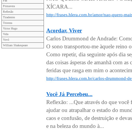
Paz
XÍCARA...
Primavera
Reflexão
http://frases.hlera.com.br/amor/nao-quero-ma
Tiradentes
Tristeza
Victor Hugo
Acordar, Viver
Vida
Carlos Drummond de Andrade: Como 
Vovó
O sono transportou-me àquele reino o
William Shakespeare
Como repetir, dia seguinte após dia se
das coisas ásperas de amanhã com as 
feridas que rasga em mim o acontecim
http://frases.hlera.com.br/carlos-drummond-d
Você Já Percebeu...
Reflexão: ...Que através do que você
ajudar ou atrapalhar o estado do mun
caos e confusão, de destruição e deva
e na beleza do mundo à...