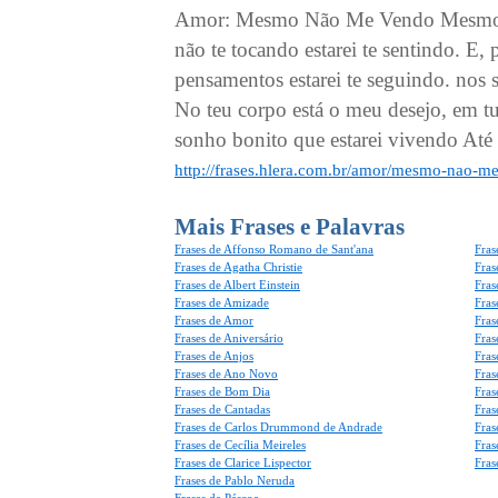
Amor: Mesmo Não Me Vendo Mesmo v
não te tocando estarei te sentindo. E
pensamentos estarei te seguindo. nos
No teu corpo está o meu desejo, em 
sonho bonito que estarei vivendo Até 
http://frases.hlera.com.br/amor/mesmo-nao-m
Mais Frases e Palavras
Frases de Affonso Romano de Sant'ana
Fras
Frases de Agatha Christie
Fras
Frases de Albert Einstein
Fras
Frases de Amizade
Fras
Frases de Amor
Fras
Frases de Aniversário
Fras
Frases de Anjos
Fras
Frases de Ano Novo
Fras
Frases de Bom Dia
Fras
Frases de Cantadas
Fras
Frases de Carlos Drummond de Andrade
Fras
Frases de Cecília Meireles
Fras
Frases de Clarice Lispector
Fras
Frases de Pablo Neruda