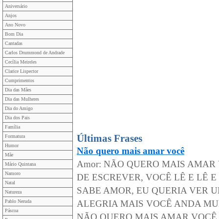
Aniversário
Anjos
Ano Novo
Bom Dia
Cantadas
Carlos Drummond de Andrade
Cecília Meireles
Clarice Lispector
Cumprimentos
Dia das Mães
Dia das Mulheres
Dia do Amigo
Dia dos Pais
Família
Últimas Frases
Formatura
Humor
Não quero mais amar você
Mãe
Amor: NÃO QUERO MAIS AMAR 
Mário Quintana
Namoro
DE ESCREVER, VOCÊ LÊ E LÊ 
Natal
SABE AMOR, EU QUERIA VER UM
Natureza
Pablo Neruda
ALEGRIA MAIS VOCÊ ANDA MUD
Páscoa
NÃO QUERO MAIS AMAR VOCÊ,