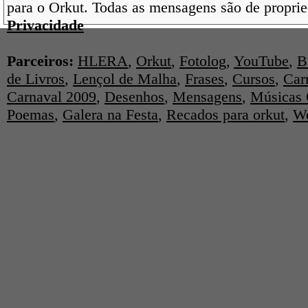
para o Orkut. Todas as mensagens são de proprie
Privacidade
Parceiros:
HLERA
,
Orkut
,
Fotolog
,
YouTube
,
B
de Livros
,
Lençol de Malha
,
Frases
,
Cursos
,
Car
Carnaval 2009
,
Desenhos
,
Mensagens
,
Músicas 
Poemas
,
Galera na Festa
,
Recados para orkut
,
We