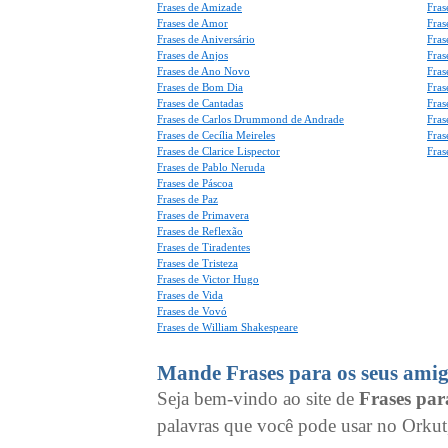
Frases de Amizade
Fras
Frases de Amor
Fras
Frases de Aniversário
Fras
Frases de Anjos
Fras
Frases de Ano Novo
Fras
Frases de Bom Dia
Fras
Frases de Cantadas
Fras
Frases de Carlos Drummond de Andrade
Fras
Frases de Cecília Meireles
Fras
Frases de Clarice Lispector
Fras
Frases de Pablo Neruda
Frases de Páscoa
Frases de Paz
Frases de Primavera
Frases de Reflexão
Frases de Tiradentes
Frases de Tristeza
Frases de Victor Hugo
Frases de Vida
Frases de Vovó
Frases de William Shakespeare
Mande Frases para os seus amig
Seja bem-vindo ao site de
Frases pa
palavras que você pode usar no Orkut