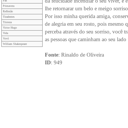
da felicidade incendiar o seu viver, e 
Paz
Primavera
lhe retornarar um belo e meigo sorriso
Reflexão
Por isso minha querida amiga, conserv
Tiradentes
Tristeza
de alegria em seu rosto, pois mesmo 
Victor Hugo
perceba através do seu sorriso, você t
Vida
as pessoas que caminham ao seu lado f
Vovó
William Shakespeare
Fonte
: Rinaldo de Oliveira
ID
: 949