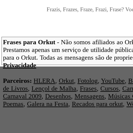
Frazis, Frazes, Fraze, Frazi, Frase? Vo
Frases para Orkut
- Não somos afiliados ao Orku
Prestamos apenas um serviço de utilidade pública
para o Orkut. Todas as mensagens são de proprie
Privacidade
Parceiros:
HLERA
,
Orkut
,
Fotolog
,
YouTube
,
B
de Livros
,
Lençol de Malha
,
Frases
,
Cursos
,
Car
Carnaval 2009
,
Desenhos
,
Mensagens
,
Músicas 
Poemas
,
Galera na Festa
,
Recados para orkut
,
We