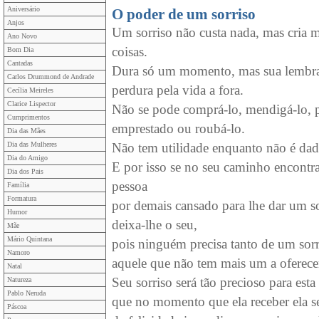
Aniversário
O poder de um sorriso
Anjos
Um sorriso não custa nada, mas cria m
Ano Novo
coisas.
Bom Dia
Cantadas
Dura só um momento, mas sua lembr
Carlos Drummond de Andrade
perdura pela vida a fora.
Cecília Meireles
Clarice Lispector
Não se pode comprá-lo, mendigá-lo, p
Cumprimentos
emprestado ou roubá-lo.
Dia das Mães
Dia das Mulheres
Não tem utilidade enquanto não é dad
Dia do Amigo
E por isso se no seu caminho encontr
Dia dos Pais
pessoa
Família
Formatura
por demais cansado para lhe dar um so
Humor
deixa-lhe o seu,
Mãe
Mário Quintana
pois ninguém precisa tanto de um sor
Namoro
aquele que não tem mais um a oferece
Natal
Seu sorriso será tão precioso para esta
Natureza
Pablo Neruda
que no momento que ela receber ela se
Páscoa