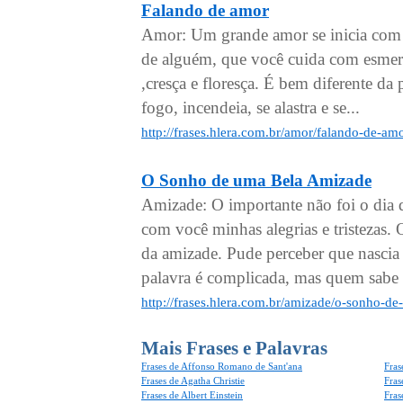
Falando de amor
Amor: Um grande amor se inicia com 
de alguém, que você cuida com esmero 
,cresça e floresça. É bem diferente d
fogo, incendeia, se alastra e se...
http://frases.hlera.com.br/amor/falando-de-am
O Sonho de uma Bela Amizade
Amizade: O importante não foi o dia q
com você minhas alegrias e tristezas
da amizade. Pude perceber que nascia
palavra é complicada, mas quem sabe s
http://frases.hlera.com.br/amizade/o-sonho-d
Mais Frases e Palavras
Frases de Affonso Romano de Sant'ana
Fras
Frases de Agatha Christie
Fras
Frases de Albert Einstein
Fras