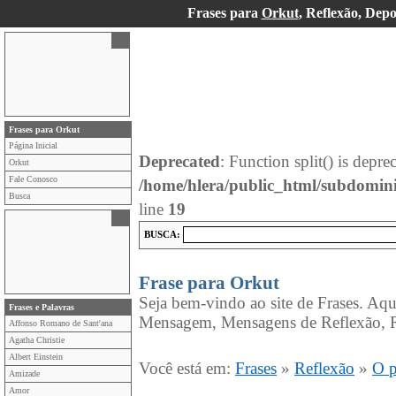
Frases para
Orkut
, Reflexão, Dep
Frases para Orkut
Página Inicial
Deprecated
: Function split() is depre
Orkut
Fale Conosco
/home/hlera/public_html/subdomin
Busca
line
19
BUSCA:
Frase para Orkut
Seja bem-vindo ao site de Frases. Aqu
Frases e Palavras
Mensagem, Mensagens de Reflexão, R
Affonso Romano de Sant'ana
Agatha Christie
Albert Einstein
Você está em:
Frases
»
Reflexão
»
O p
Amizade
Amor