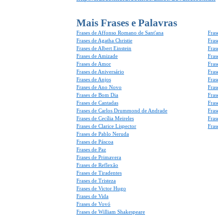
Mais Frases e Palavras
Frases de Affonso Romano de Sant'ana
Fras
Frases de Agatha Christie
Fras
Frases de Albert Einstein
Fras
Frases de Amizade
Fras
Frases de Amor
Fras
Frases de Aniversário
Fras
Frases de Anjos
Fras
Frases de Ano Novo
Fras
Frases de Bom Dia
Fras
Frases de Cantadas
Fras
Frases de Carlos Drummond de Andrade
Fras
Frases de Cecília Meireles
Fras
Frases de Clarice Lispector
Fras
Frases de Pablo Neruda
Frases de Páscoa
Frases de Paz
Frases de Primavera
Frases de Reflexão
Frases de Tiradentes
Frases de Tristeza
Frases de Victor Hugo
Frases de Vida
Frases de Vovó
Frases de William Shakespeare