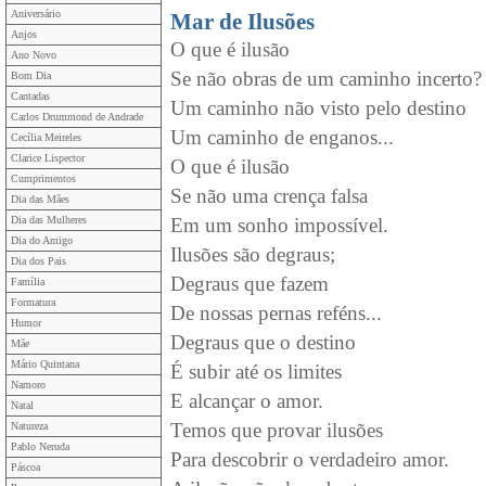
Aniversário
Mar de Ilusões
Anjos
O que é ilusão
Ano Novo
Se não obras de um caminho incerto?
Bom Dia
Cantadas
Um caminho não visto pelo destino
Carlos Drummond de Andrade
Um caminho de enganos...
Cecília Meireles
Clarice Lispector
O que é ilusão
Cumprimentos
Se não uma crença falsa
Dia das Mães
Dia das Mulheres
Em um sonho impossível.
Dia do Amigo
Ilusões são degraus;
Dia dos Pais
Degraus que fazem
Família
Formatura
De nossas pernas reféns...
Humor
Degraus que o destino
Mãe
Mário Quintana
É subir até os limites
Namoro
E alcançar o amor.
Natal
Temos que provar ilusões
Natureza
Pablo Neruda
Para descobrir o verdadeiro amor.
Páscoa