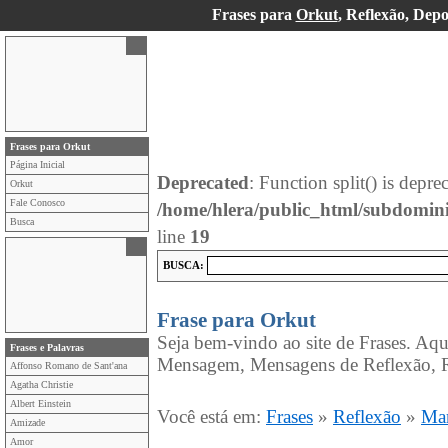
Frases para
Orkut
, Reflexão, Dep
Frases para Orkut
Página Inicial
Deprecated
: Function split() is depre
Orkut
Fale Conosco
/home/hlera/public_html/subdomin
Busca
line
19
BUSCA:
Frase para Orkut
Seja bem-vindo ao site de Frases. Aqu
Frases e Palavras
Mensagem, Mensagens de Reflexão, R
Affonso Romano de Sant'ana
Agatha Christie
Albert Einstein
Você está em:
Frases
»
Reflexão
»
Mar
Amizade
Amor