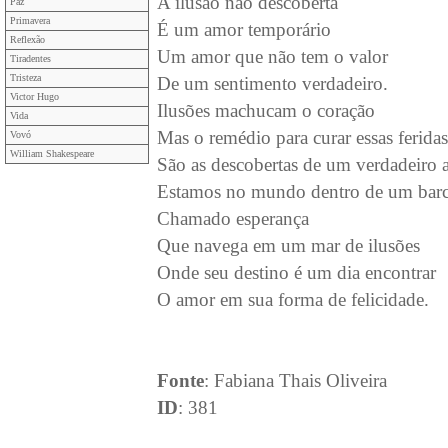
A ilusão não descoberta
Paz
Primavera
É um amor temporário
Reflexão
Um amor que não tem o valor
Tiradentes
Tristeza
De um sentimento verdadeiro.
Victor Hugo
Ilusões machucam o coração
Vida
Mas o remédio para curar essas feridas
Vovó
William Shakespeare
São as descobertas de um verdadeiro 
Estamos no mundo dentro de um bar
Chamado esperança
Que navega em um mar de ilusões
Onde seu destino é um dia encontrar
O amor em sua forma de felicidade.
Fonte
: Fabiana Thais Oliveira
ID
: 381