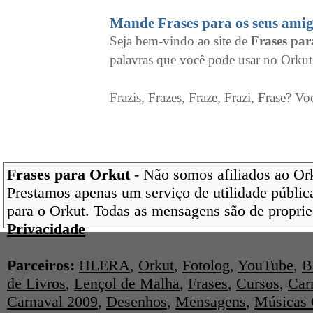
Mande Frases para os seus amig
Seja bem-vindo ao site de
Frases pa
palavras que você pode usar no Orkut
Frazis, Frazes, Fraze, Frazi, Frase? Vo
Frases para Orkut
- Não somos afiliados ao Orku
Prestamos apenas um serviço de utilidade pública
para o Orkut. Todas as mensagens são de proprie
Privacidade
Parceiros:
HLERA
,
Orkut
,
Fotolog
,
YouTube
,
B
de Livros
,
Lençol de Malha
,
Frases
,
Cursos
,
Car
Carnaval 2009
,
Desenhos
,
Mensagens
,
Músicas 