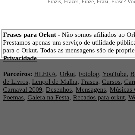
Frazis, Frazes, Fraze, Frazi, Frase? Vo
Frases para Orkut
- Não somos afiliados ao Orku
Prestamos apenas um serviço de utilidade pública
para o Orkut. Todas as mensagens são de proprie
Privacidade
Parceiros:
HLERA
,
Orkut
,
Fotolog
,
YouTube
,
B
de Livros
,
Lençol de Malha
,
Frases
,
Cursos
,
Car
Carnaval 2009
,
Desenhos
,
Mensagens
,
Músicas 
Poemas
,
Galera na Festa
,
Recados para orkut
,
We