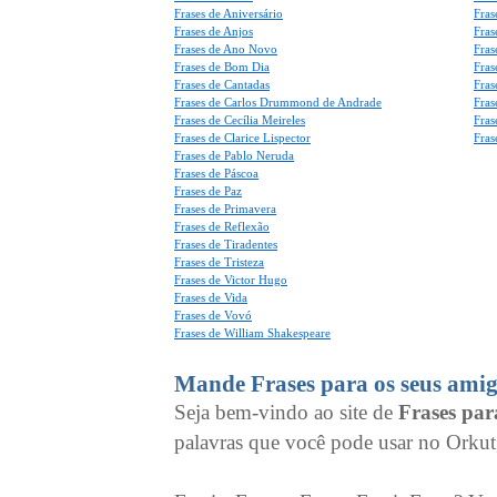
Frases de Aniversário
Fras
Frases de Anjos
Fras
Frases de Ano Novo
Fras
Frases de Bom Dia
Fras
Frases de Cantadas
Fras
Frases de Carlos Drummond de Andrade
Fras
Frases de Cecília Meireles
Fras
Frases de Clarice Lispector
Fras
Frases de Pablo Neruda
Frases de Páscoa
Frases de Paz
Frases de Primavera
Frases de Reflexão
Frases de Tiradentes
Frases de Tristeza
Frases de Victor Hugo
Frases de Vida
Frases de Vovó
Frases de William Shakespeare
Mande Frases para os seus amig
Seja bem-vindo ao site de
Frases pa
palavras que você pode usar no Orkut