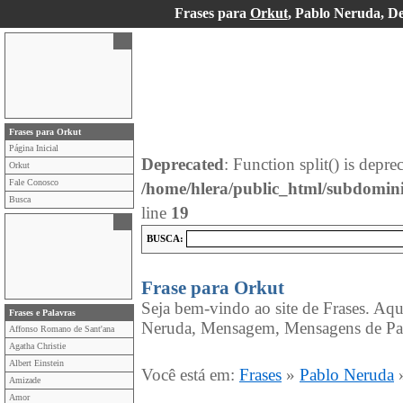
Frases para
Orkut
, Pablo Neruda, D
Frases para Orkut
Página Inicial
Deprecated
: Function split() is depre
Orkut
Fale Conosco
/home/hlera/public_html/subdomin
Busca
line
19
BUSCA:
Frase para Orkut
Seja bem-vindo ao site de Frases. Aqu
Frases e Palavras
Neruda, Mensagem, Mensagens de Pab
Affonso Romano de Sant'ana
Agatha Christie
Albert Einstein
Você está em:
Frases
»
Pablo Neruda
Amizade
Amor