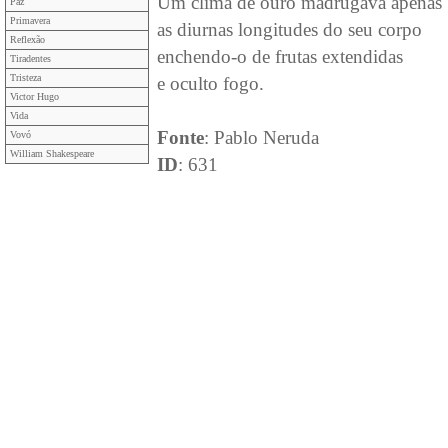
Um clima de ouro madrugava apenas
Paz
Primavera
as diurnas longitudes do seu corpo
Reflexão
enchendo-o de frutas extendidas
Tiradentes
Tristeza
e oculto fogo.
Victor Hugo
Vida
Fonte
: Pablo Neruda
Vovó
William Shakespeare
ID
: 631