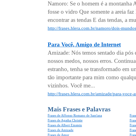
Namoro: Se o homem é a montanha A m
fosse o vidro Que somente a areia faz
encontrar as tendas E das tendas, a mu
http://frases.hlera.com.br/namoro/dois-mundo
Para Você, Amigo de Internet
Amizade: Nós temos sentado dia pós d
nossos medos, nossos erros. Continu
estranho, tenha se transformado em 
tão importante para mim como qualqu
vizinhos. Você me...
http://frases.hlera.com.br/amizade/para-voce-
Mais Frases e Palavras
Frases de Affonso Romano de Sant'ana
Fras
Frases de Agatha Christie
Fras
Frases de Albert Einstein
Fras
Frases de Amizade
Fras
Frases de Amor
Fras