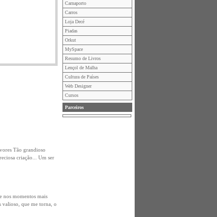
Carnaporto
Carros
Loja Decé
Piadas
Orkut
MySpace
Resumo de Livros
Lençol de Malha
Cultura de Países
Web Designer
Cursos
Parceiros
rvores Tão grandioso
eciosa criação... Um ser
que nos momentos mais
s valioso, que me torna, o