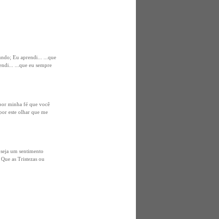
ndo; Eu aprendi... ...que
endi... ...que eu sempre
por minha fé que você
 por este olhar que me
 seja um sentimento
 Que as Tristezas ou