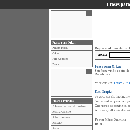
Frases par
Frases para Orkut
Página Inicial
Deprecated
: Function spl
Orkut
BUSCA:
Fale Conosco
Busca
Frase para Orkut
Seja bem-vindo ao site d
Recadinhos.
Você está em:
Frases
»
Má
Das Utopias
Se as coisas são inatingívei
Frases e Palavras
Não é motivo para não que
Que tristes os caminhos, s
Affonso Romano de Sant'ana
A presença distante das est
Agatha Christie
Albert Einstein
Fonte
: Mário Quintana
Amizade
ID
: 855
Amor