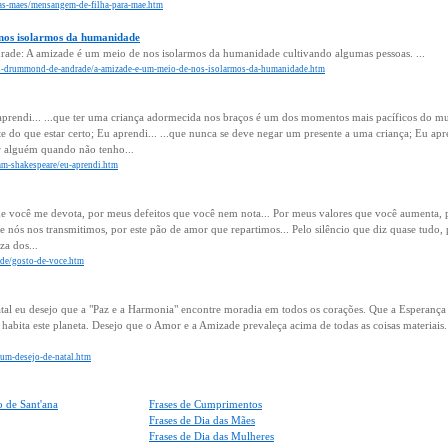
-das-maes/mensangem-de-filha-para-mae.htm
nos isolarmos da humanidade
de: A amizade é um meio de nos isolarmos da humanidade cultivando algumas pessoas. ...
rlos-drummond-de-andrade/a-amizade-e-um-meio-de-nos-isolarmos-da-humanidade.htm
prendi... ...que ter uma criança adormecida nos braços é um dos momentos mais pacíficos do mu
te do que estar certo; Eu aprendi... ...que nunca se deve negar um presente a uma criança; Eu apr
r alguém quando não tenho...
liam-shakespeare/eu-aprendi.htm
e você me devota, por meus defeitos que você nem nota... Por meus valores que você aumenta, 
ue nós nos transmitimos, por este pão de amor que repartimos... Pelo silêncio que diz quase tudo,
za dos...
zade/gosto-de-voce.htm
atal eu desejo que a "Paz e a Harmonia" encontre moradia em todos os corações. Que a Esperança
habita este planeta. Desejo que o Amor e a Amizade prevaleça acima de todas as coisas materiais.
l/um-desejo-de-natal.htm
 de Sant'ana
Frases de Cumprimentos
Frases de Dia das Mães
Frases de Dia das Mulheres