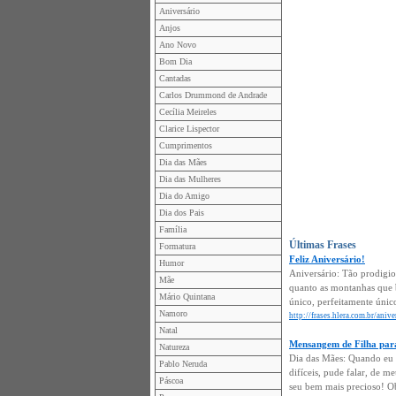
Aniversário
Anjos
Ano Novo
Bom Dia
Cantadas
Carlos Drummond de Andrade
Cecília Meireles
Clarice Lispector
Cumprimentos
Dia das Mães
Dia das Mulheres
Dia do Amigo
Dia dos Pais
Família
Últimas Frases
Formatura
Feliz Aniversário!
Humor
Aniversário: Tão prodigio
Mãe
quanto as montanhas que b
Mário Quintana
único, perfeitamente único
Namoro
http://frases.hlera.com.br/anive
Natal
Mensangem de Filha pa
Natureza
Dia das Mães: Quando eu e
Pablo Neruda
difíceis, pude falar, de m
Páscoa
seu bem mais precioso! Obr