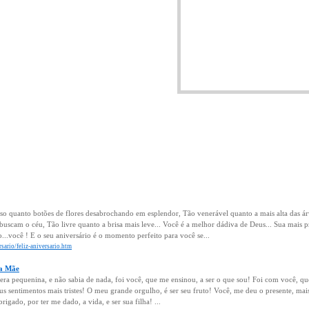
so quanto botões de flores desabrochando em esplendor, Tão venerável quanto a mais alta das á
uscam o céu, Tão livre quanto a brisa mais leve... Você é a melhor dádiva de Deus... Sua mais pr
...você ! E o seu aniversário é o momento perfeito para você se...
rsario/feliz-aniversario.htm
ra Mãe
ra pequenina, e não sabia de nada, foi você, que me ensinou, a ser o que sou! Foi com você, 
eus sentimentos mais tristes! O meu grande orgulho, é ser seu fruto! Você, me deu o presente, mai
igado, por ter me dado, a vida, e ser sua filha! ...