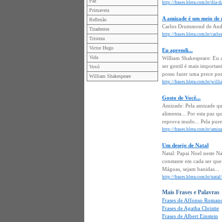
Paz
http://frases.hlera.com.br/dia
Primavera
A amizade é um meio de 
Reflexão
Carlos Drummond de Andra
Tiradentes
http://frases.hlera.com.br/ca
Tristeza
Victor Hugo
Eu aprendi...
Vida
William Shakespeare: Eu a
ser gentil é mais importan
Vovó
posso fazer uma prece po
William Shakespeare
http://frases.hlera.com.br/wil
Gosto de Você...
Amizade: Pela amizade qu
alimenta... Por esta paz q
reprova mudo... Pela pure
http://frases.hlera.com.br/ami
Um desejo de Natal
Natal: Papai Noel neste N
constante em cada ser que 
Mágoas, sejam banidas...
http://frases.hlera.com.br/nata
Mais Frases e Palavras
Frases de Affonso Romano
Frases de Agatha Christie
Frases de Albert Einstein