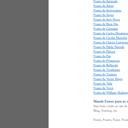
Frases de Amizade
Frases de Amor
Frases de Aniversário
Frases de Anjos
Frases de Ano Novo
Frases de Bom Dia
Frases de Cantadas
Frases de Carlos Drummo
Frases de Cecília Meireles
Frases de Clarice Lispecto
Frases de Pablo Neruda
Frases de Páscoa
Frases de Paz
Frases de Primavera
Frases de Reflexão
Frases de Tiradentes
Frases de Tristeza
Frases de Victor Hugo
Frases de Vida
Frases de Vovó
Frases de William Shakes
Mande Frases para os 
Seja bem-vindo ao site d
Blog, Fotolog, etc.
Frazis, Frazes, Fraze, Fraz