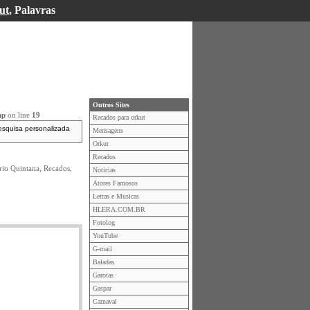
ut
, Palavras
Outros Sites
hp
on line
19
Recados para orkut
esquisa personalizada
Mensagens
Orkut
Recados
rio Quintana, Recados,
Noticias
Atores Famosos
Letras e Musicas
HLERA.COM.BR
Fotolog
YouTube
G-mail
Baladas
Garotas
Gaspar
Carnaval