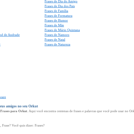
Frases de Dia do Amigo
Frases de Dia dos Pais
Frases de Família
Frases de Formatura
Frases de Humor
Frases de Mãe
Frases de Mário Quintana
nd de Andrade
Frases de Namoro
Frases de Natal
r
Frases de Natureza
peare
seus amigos no seu Orkut
e
Frases para Orkut
. Aqui você encontra centenas de frases e palavras que você pode usar no O
i, Frase? Você quis dizer: Frases?