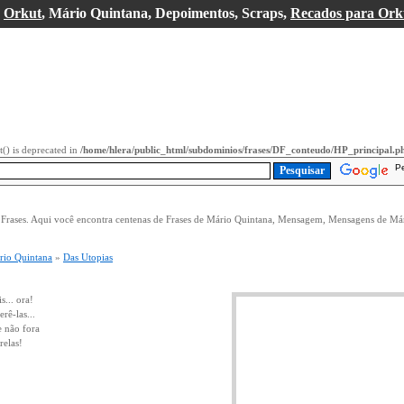
a
Orkut
, Mário Quintana, Depoimentos, Scraps,
Recados para Ork
it() is deprecated in
/home/hlera/public_html/subdominios/frases/DF_conteudo/HP_principal.p
P
e Frases. Aqui você encontra centenas de Frases de Mário Quintana, Mensagem, Mensagens de Má
rio Quintana
»
Das Utopias
s... ora!
rê-las...
e não fora
relas!