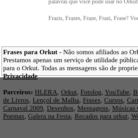
palavras que você pode usar no Orkut
Frazis, Frazes, Fraze, Frazi, Frase? Vo
Frases para Orkut
- Não somos afiliados ao Orku
Prestamos apenas um serviço de utilidade pública
para o Orkut. Todas as mensagens são de proprie
Privacidade
Parceiros:
HLERA
,
Orkut
,
Fotolog
,
YouTube
,
B
de Livros
,
Lençol de Malha
,
Frases
,
Cursos
,
Car
Carnaval 2009
,
Desenhos
,
Mensagens
,
Músicas 
Poemas
,
Galera na Festa
,
Recados para orkut
,
We