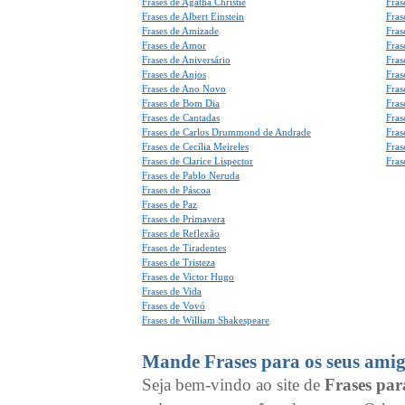
Frases de Agatha Christie
Fras
Frases de Albert Einstein
Fras
Frases de Amizade
Fras
Frases de Amor
Fras
Frases de Aniversário
Fras
Frases de Anjos
Fras
Frases de Ano Novo
Fras
Frases de Bom Dia
Fras
Frases de Cantadas
Fras
Frases de Carlos Drummond de Andrade
Fras
Frases de Cecília Meireles
Fras
Frases de Clarice Lispector
Fras
Frases de Pablo Neruda
Frases de Páscoa
Frases de Paz
Frases de Primavera
Frases de Reflexão
Frases de Tiradentes
Frases de Tristeza
Frases de Victor Hugo
Frases de Vida
Frases de Vovó
Frases de William Shakespeare
Mande Frases para os seus amig
Seja bem-vindo ao site de
Frases pa