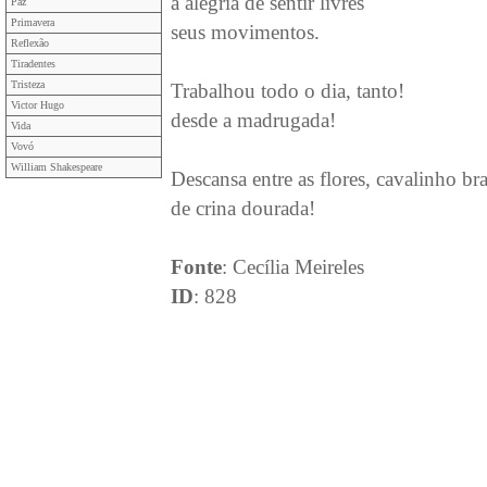
a alegria de sentir livres
Paz
Primavera
seus movimentos.
Reflexão
Tiradentes
Tristeza
Trabalhou todo o dia, tanto!
Victor Hugo
desde a madrugada!
Vida
Vovó
William Shakespeare
Descansa entre as flores, cavalinho br
de crina dourada!
Fonte
: Cecília Meireles
ID
: 828