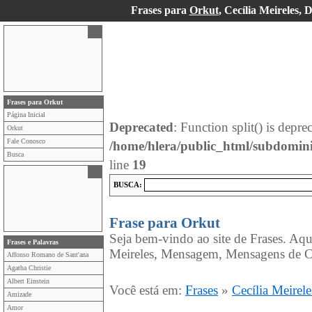
Frases para
Orkut
, Cecília Meireles,
Frases para Orkut
Página Inicial
Deprecated
: Function split() is depre
Orkut
Fale Conosco
/home/hlera/public_html/subdomin
Busca
line
19
BUSCA:
Frase para Orkut
Seja bem-vindo ao site de Frases. Aqu
Frases e Palavras
Meireles, Mensagem, Mensagens de Ce
Affonso Romano de Sant'ana
Agatha Christie
Albert Einstein
Você está em:
Frases
»
Cecília Meirele
Amizade
Amor