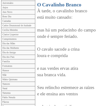
Aniversário
O Cavalinho Branco
Anjos
À tarde, o cavalinho branco
Ano Novo
está muito cansado:
Bom Dia
Cantadas
Carlos Drummond de Andrade
mas há um pedacinho do campo
Cecília Meireles
Clarice Lispector
onde é sempre feriado.
Cumprimentos
Dia das Mães
Dia das Mulheres
O cavalo sacode a crina
Dia do Amigo
loura e comprida
Dia dos Pais
Família
Formatura
e nas verdes ervas atira
Humor
sua branca vida.
Mãe
Mário Quintana
Namoro
Seu relincho estremece as raízes
Natal
e ele ensina aos ventos
Natureza
Pablo Neruda
Páscoa