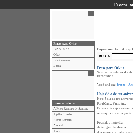
Frases p
Frases para Orkut
Página Inicial
Deprecated
: Function spl
Orkut
BUSCA:
Fale Conosco
Busca
Frase para Orkut
Seja bem-vindo ao site de
Recadinhos.
Você está em:
Frases
»
Ani
Hoje é dia de teu anivers
Hoje é dia de teu aniversá
Frases e Palavras
Parabéns... Parabéns...
Fazem votos que vás ao c
Affonso Romano de Sant'ana
os amigos sinceros que ten
Agatha Christie
Albert Einstein
Reunidos neste dia,
Amizade
de tão grande alegria,
Amor
desejamos que as bênçãos