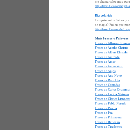
me chama calopando para 
http://frases.hlera.com.br/pabl
Dia colorido
Cumprimentos: Sabes por 
de magia? Fui eu que mand
http://frases.hlera.com.br/cum
Mais Frases e Palavras
Frases de Affonso Romano
Frases de Agatha Christie
Frases de Albert Einstein
Frases de Amizade
Frases de Amor
Frases de Aniversário
Frases de Anjos
Frases de Ano Novo
Frases de Bom Dia
Frases de Cantadas
Frases de Carlos Drummo
Frases de Cecília Meireles
Frases de Clarice Lispecto
Frases de Pablo Neruda
Frases de Páscoa
Frases de Paz
Frases de Primavera
Frases de Reflexão
Frases de Tiradentes