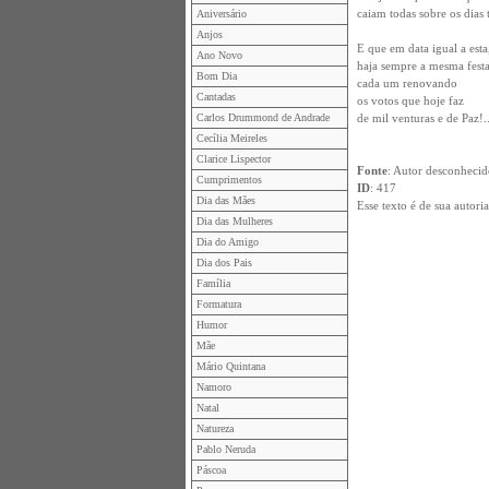
caiam todas sobre os dias t
Aniversário
Anjos
E que em data igual a esta
Ano Novo
haja sempre a mesma festa
Bom Dia
cada um renovando
Cantadas
os votos que hoje faz
Carlos Drummond de Andrade
de mil venturas e de Paz!..
Cecília Meireles
Clarice Lispector
Fonte
: Autor desconheci
Cumprimentos
ID
: 417
Dia das Mães
Esse texto é de sua autor
Dia das Mulheres
Dia do Amigo
Dia dos Pais
Família
Formatura
Humor
Mãe
Mário Quintana
Namoro
Natal
Natureza
Pablo Neruda
Páscoa