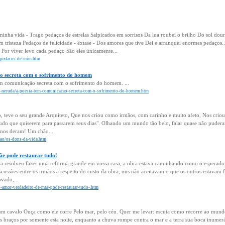
nha vida - Trago pedaços de estrelas Salpicados em sorrisos Da lua roubei o brilho Do sol dour
tristeza Pedaços de felicidade - êxtase - Dos amores que tive Dei e arranquei enormes pedaços... 
Por viver levo cada pedaço São eles únicamente...
r/pedacos-de-mim.htm
o secreta com o sofrimento do homem
em comunicação secreta com o sofrimento do homem. ...
blo-neruda/a-poesia-tem-comunicacao-secreta-com-o-sofrimento-do-homem.htm
o, teve o seu grande Arquiteto, Que nos criou como irmãos, com carinho e muito afeto, Nos crio
tudo que quiserem para passarem seus dias". Olhando um mundo tão belo, falar quase não pudera
 nos deram! Um chão...
exao/os-dons-da-vida.htm
e pode restaurar tudo!
ia resolveu fazer uma reforma grande em vossa casa, a obra estava caminhando como o esperad
scussões entre os irmãos a respeito do custo da obra, uns não aceitavam o que os outros estavam
ovado,...
/o-amor-verdadeiro-de-mae-pode-restaurar-tudo-.htm
um cavalo Ouça como ele corre Pelo mar, pelo céu. Quer me levar: escuta como recorre ao mund
 braços por somente esta noite, enquanto a chuva rompe contra o mar e a terra sua boca inumer