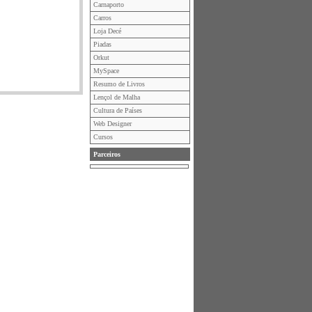
Carnaporto
Carros
Loja Decé
Piadas
Orkut
MySpace
Resumo de Livros
Lençol de Malha
Cultura de Países
Web Designer
Cursos
Parceiros