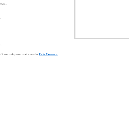
eus...
,
;
.
do
ia? Comunique-nos através do
Fale Conosco
.