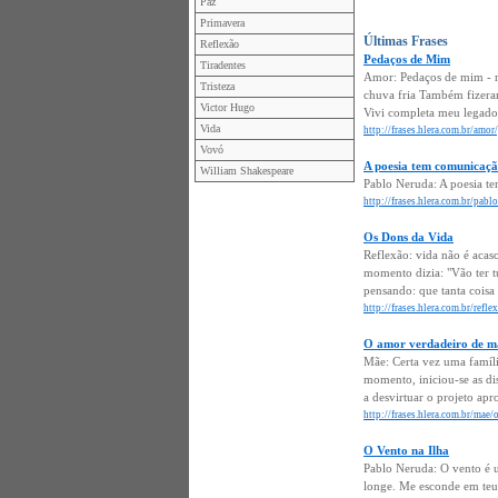
Paz
Primavera
Últimas Frases
Reflexão
Pedaços de Mim
Tiradentes
Amor: Pedaços de mim - mi
Tristeza
chuva fria Também fizeram 
Victor Hugo
Vivi completa meu legado 
Vida
http://frases.hlera.com.br/amo
Vovó
A poesia tem comunicaçã
William Shakespeare
Pablo Neruda: A poesia t
http://frases.hlera.com.br/pa
Os Dons da Vida
Reflexão: vida não é acas
momento dizia: "Vão ter 
pensando: que tanta coisa
http://frases.hlera.com.br/refl
O amor verdadeiro de mã
Mãe: Certa vez uma famíl
momento, iniciou-se as di
a desvirtuar o projeto apr
http://frases.hlera.com.br/mae
O Vento na Ilha
Pablo Neruda: O vento é 
longe. Me esconde em teus