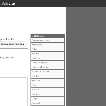
, Palavras
Outros Sites
hp
on line
19
Recados para orkut
esquisa personalizada
Mensagens
Orkut
Recados
ário, Recados,
Noticias
Atores Famosos
Letras e Musicas
HLERA.COM.BR
Fotolog
YouTube
G-mail
Baladas
Garotas
Gaspar
Carnaval