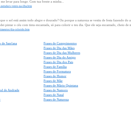
me levar para longe. Com tua frente a minha...
o-neruda/o-vento-na-ilha.htm
que o sol está assim todo alegre e dourado? Ou porque a natureza se vestiu de festa fazendo 
ei pintar o céu com tinta encantada, só para colorir o teu dia. Que ele seja encantado, cheio de
primentos/dia-colorido.htm
 de Sant'ana
Frases de Cumprimentos
Frases de Dia das Mães
Frases de Dia das Mulheres
Frases de Dia do Amigo
Frases de Dia dos Pais
Frases de Família
Frases de Formatura
Frases de Humor
Frases de Mãe
Frases de Mário Quintana
nd de Andrade
Frases de Namoro
Frases de Natal
r
Frases de Natureza