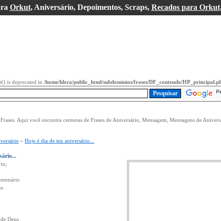
ara
Orkut
, Aniversário, Depoimentos, Scraps,
Recados para Orkut
it() is deprecated in
/home/hlera/public_html/subdominios/frases/DF_conteudo/HP_principal.p
P
 Frases. Aqui você encontra centenas de Frases de Aniversário, Mensagem, Mensagens de Anivers
versário
»
Hoje é dia de teu aniversário...
ário...
rio;
entenário
s.
 de Deus