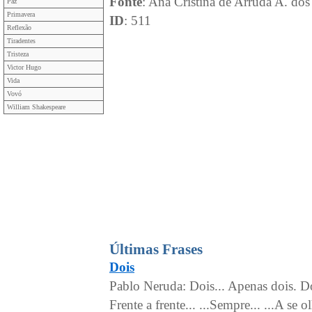
Fonte
: Ana Cristina de Arruda A. dos
Paz
Primavera
ID
: 511
Reflexão
Tiradentes
Tristeza
Victor Hugo
Vida
Vovó
William Shakespeare
Últimas Frases
Dois
Pablo Neruda: Dois... Apenas dois. Doi
Frente a frente... ...Sempre... ...A se