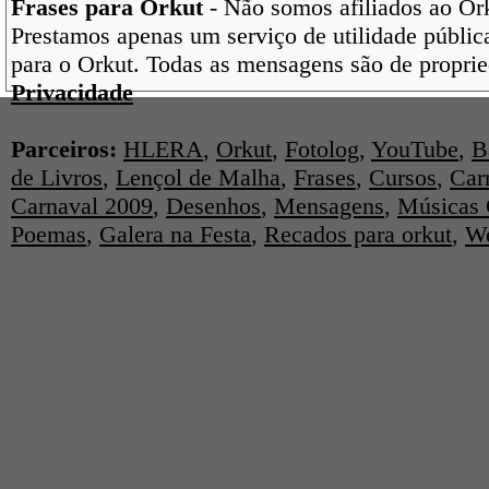
Frases para Orkut
- Não somos afiliados ao Orku
Prestamos apenas um serviço de utilidade pública
para o Orkut. Todas as mensagens são de proprie
Privacidade
Parceiros:
HLERA
,
Orkut
,
Fotolog
,
YouTube
,
B
de Livros
,
Lençol de Malha
,
Frases
,
Cursos
,
Car
Carnaval 2009
,
Desenhos
,
Mensagens
,
Músicas 
Poemas
,
Galera na Festa
,
Recados para orkut
,
We