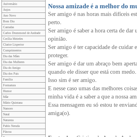
Aniversário
Nossa amizade é a melhor do m
Anjos
Ser amigo é nas horas mais difíceis es
Ano Novo
perto.
Bom Dia
Cantadas
Ser amigo é saber a hora certa de dar
Carlos Drummond de Andrade
opinião.
Cecília Meireles
Clarice Lispector
Ser amigo é ter capacidade de cuidar e
Cumprimentos
proteger.
Dia das Mães
Dia das Mulheres
Ser amigo é dar um abraço bem apert
Dia do Amigo
quando ele disser que está com medo.
Dia dos Pais
Isso sim é ser amigo.
Família
Formatura
E nesse caso umas das melhores coisa
Humor
minha vida é a saber a que a nossa am
Mãe
Mário Quintana
Essa mensagem eu só estou te enviand
Namoro
amiga(o).
Natal
Natureza
Pablo Neruda
Páscoa