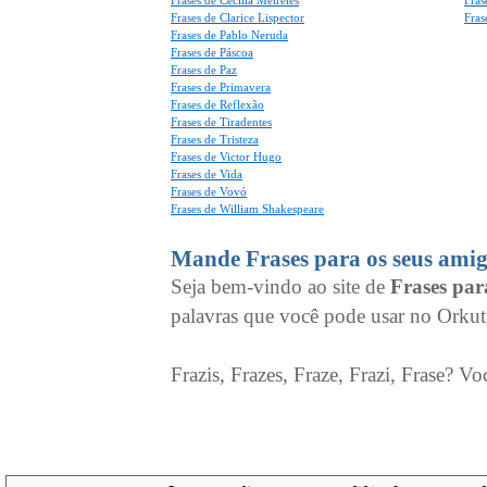
Frases de Cecília Meireles
Fras
Frases de Clarice Lispector
Fras
Frases de Pablo Neruda
Frases de Páscoa
Frases de Paz
Frases de Primavera
Frases de Reflexão
Frases de Tiradentes
Frases de Tristeza
Frases de Victor Hugo
Frases de Vida
Frases de Vovó
Frases de William Shakespeare
Mande Frases para os seus amig
Seja bem-vindo ao site de
Frases pa
palavras que você pode usar no Orkut
Frazis, Frazes, Fraze, Frazi, Frase? Vo