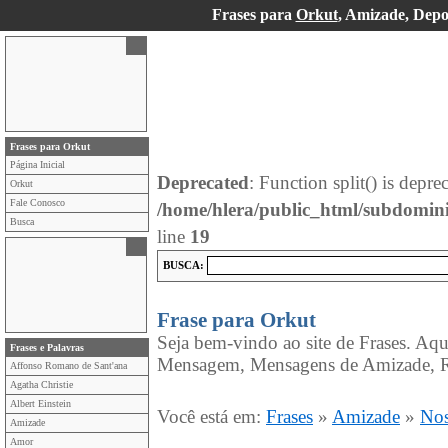
Frases para
Orkut
, Amizade, Depo
Frases para Orkut
Página Inicial
Deprecated
: Function split() is depre
Orkut
Fale Conosco
/home/hlera/public_html/subdomin
Busca
line
19
BUSCA:
Frase para Orkut
Seja bem-vindo ao site de Frases. Aqu
Frases e Palavras
Mensagem, Mensagens de Amizade, R
Affonso Romano de Sant'ana
Agatha Christie
Albert Einstein
Você está em:
Frases
»
Amizade
»
Nos
Amizade
Amor