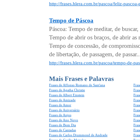
http://frases.hlera.com.br/pascoa/feliz-pascoa
Tempo de Páscoa
Páscoa: Tempo de meditar, de buscar, 
Tempo de abrir os braços, de abrir as
Tempo de concessão, de compromisso,
de libertação, de passagem, de passar...
http://frases.hlera.com.br/pascoa/tempo-de-pa
Mais Frases e Palavras
Frases de Affonso Romano de Sant'ana
Fras
Frases de Agatha Christie
Fras
Frases de Albert Einstein
Fras
Frases de Amizade
Fras
Frases de Amor
Fras
Frases de Aniversário
Fras
Frases de Anjos
Fras
Frases de Ano Novo
Fras
Frases de Bom Dia
Fras
Frases de Cantadas
Fras
Frases de Carlos Drummond de Andrade
Fras