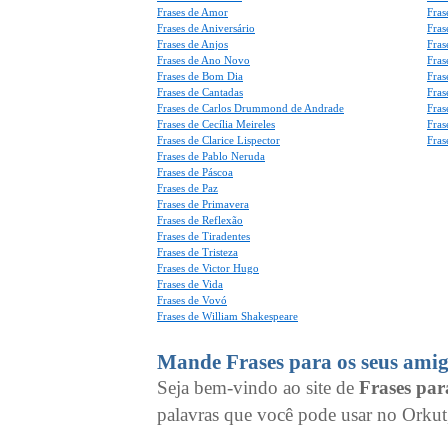
Frases de Amor
Fras
Frases de Aniversário
Fras
Frases de Anjos
Fras
Frases de Ano Novo
Fras
Frases de Bom Dia
Fras
Frases de Cantadas
Fras
Frases de Carlos Drummond de Andrade
Fras
Frases de Cecília Meireles
Fras
Frases de Clarice Lispector
Fras
Frases de Pablo Neruda
Frases de Páscoa
Frases de Paz
Frases de Primavera
Frases de Reflexão
Frases de Tiradentes
Frases de Tristeza
Frases de Victor Hugo
Frases de Vida
Frases de Vovó
Frases de William Shakespeare
Mande Frases para os seus amig
Seja bem-vindo ao site de
Frases pa
palavras que você pode usar no Orkut