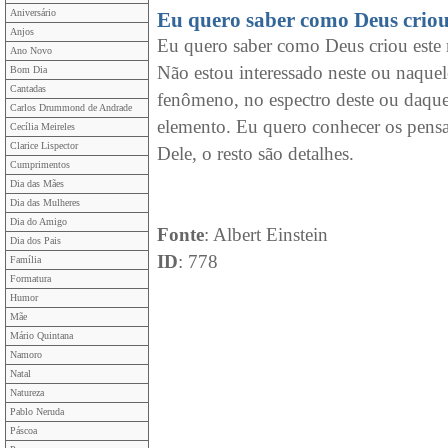
Aniversário
Eu quero saber como Deus crio
Anjos
Eu quero saber como Deus criou este
Ano Novo
Não estou interessado neste ou naquel
Bom Dia
Cantadas
fenômeno, no espectro deste ou daque
Carlos Drummond de Andrade
elemento. Eu quero conhecer os pens
Cecília Meireles
Clarice Lispector
Dele, o resto são detalhes.
Cumprimentos
Dia das Mães
Dia das Mulheres
Dia do Amigo
Fonte
: Albert Einstein
Dia dos Pais
ID
: 778
Família
Formatura
Humor
Mãe
Mário Quintana
Namoro
Natal
Natureza
Pablo Neruda
Páscoa