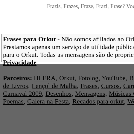
Frazis, Frazes, Fraze, Frazi, Frase? Vo
Frases para Orkut
- Não somos afiliados ao Orku
Prestamos apenas um serviço de utilidade pública
para o Orkut. Todas as mensagens são de proprie
Privacidade
Parceiros:
HLERA
,
Orkut
,
Fotolog
,
YouTube
,
B
de Livros
,
Lençol de Malha
,
Frases
,
Cursos
,
Car
Carnaval 2009
,
Desenhos
,
Mensagens
,
Músicas 
Poemas
,
Galera na Festa
,
Recados para orkut
,
We