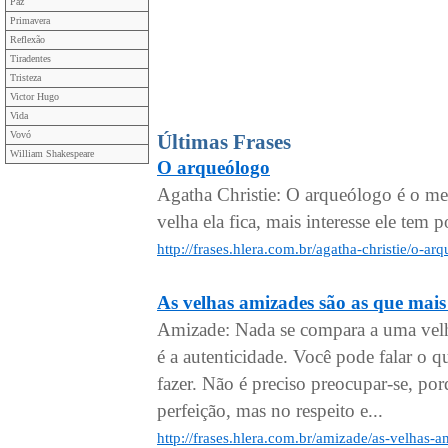
Paz
Primavera
Reflexão
Tiradentes
Tristeza
Victor Hugo
Vida
Vovó
Últimas Frases
William Shakespeare
O arqueólogo
Agatha Christie: O arqueólogo é o m
velha ela fica, mais interesse ele tem po
http://frases.hlera.com.br/agatha-christie/o-a
As velhas amizades são as que mai
Amizade: Nada se compara a uma velh
é a autenticidade. Você pode falar o qu
fazer. Não é preciso preocupar-se, po
perfeição, mas no respeito e...
http://frases.hlera.com.br/amizade/as-velhas