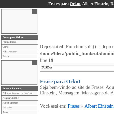
Frases para
Orkut
, Albert Einstein, 
Frases para Orkut
Página Inicial
Deprecated
: Function split() is depre
Orkut
Fale Conosco
/home/hlera/public_html/subdomin
Busca
line
19
BUSCA:
Frase para Orkut
Seja bem-vindo ao site de Frases. Aqu
Frases e Palavras
Einstein, Mensagem, Mensagens de Al
Affonso Romano de Sant'ana
Agatha Christie
Albert Einstein
Você está em:
Frases
»
Albert Einstein
Amizade
Amor