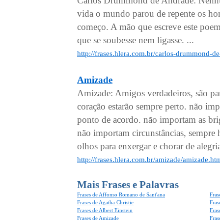
Carlos Drummond de Andrade: Nenhu
vida o mundo parou de repente os h
começo. A mão que escreve este poema
que se soubesse nem ligasse. ...
http://frases.hlera.com.br/carlos-drummond-
Amizade
Amizade: Amigos verdadeiros, são par
coração estarão sempre perto. não imp
ponto de acordo. não importam as bri
não importam circunstâncias, sempre 
olhos para enxergar e chorar de alegria
http://frases.hlera.com.br/amizade/amizade.ht
Mais Frases e Palavras
Frases de Affonso Romano de Sant'ana
Fras
Frases de Agatha Christie
Fras
Frases de Albert Einstein
Fras
Frases de Amizade
Fras