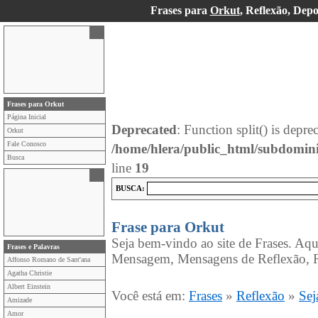
Frases para
Orkut
, Reflexão, Dep
Frases para Orkut
Página Inicial
Deprecated
: Function split() is depre
Orkut
Fale Conosco
/home/hlera/public_html/subdomin
Busca
line
19
BUSCA:
Frase para Orkut
Seja bem-vindo ao site de Frases. Aqu
Frases e Palavras
Mensagem, Mensagens de Reflexão, R
Affonso Romano de Sant'ana
Agatha Christie
Albert Einstein
Você está em:
Frases
»
Reflexão
»
Sej
Amizade
Amor