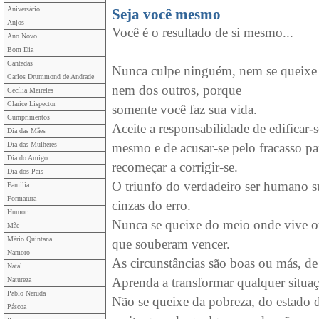
Aniversário
Seja você mesmo
Anjos
Você é o resultado de si mesmo...
Ano Novo
Bom Dia
Cantadas
Nunca culpe ninguém, nem se queixe
Carlos Drummond de Andrade
nem dos outros, porque
Cecília Meireles
Clarice Lispector
somente você faz sua vida.
Cumprimentos
Aceite a responsabilidade de edificar-s
Dia das Mães
Dia das Mulheres
mesmo e de acusar-se pelo fracasso pa
Dia do Amigo
recomeçar a corrigir-se.
Dia dos Pais
O triunfo do verdadeiro ser humano s
Família
Formatura
cinzas do erro.
Humor
Nunca se queixe do meio onde vive o
Mãe
Mário Quintana
que souberam vencer.
Namoro
As circunstâncias são boas ou más, de
Natal
Aprenda a transformar qualquer situaç
Natureza
Pablo Neruda
Não se queixe da pobreza, do estado d
Páscoa