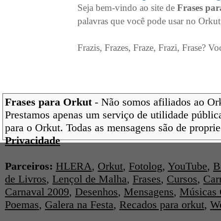
Seja bem-vindo ao site de
Frases pa
palavras que você pode usar no Orkut
Frazis, Frazes, Fraze, Frazi, Frase? Vo
Frases para Orkut
- Não somos afiliados ao Orku
Prestamos apenas um serviço de utilidade pública
para o Orkut. Todas as mensagens são de proprie
Privacidade
Parceiros:
HLERA
,
Orkut
,
Fotolog
,
YouTube
,
B
de Livros
,
Lençol de Malha
,
Frases
,
Cursos
,
Car
Carnaval 2009
,
Desenhos
,
Mensagens
,
Músicas 
Poemas
,
Galera na Festa
,
Recados para orkut
,
We