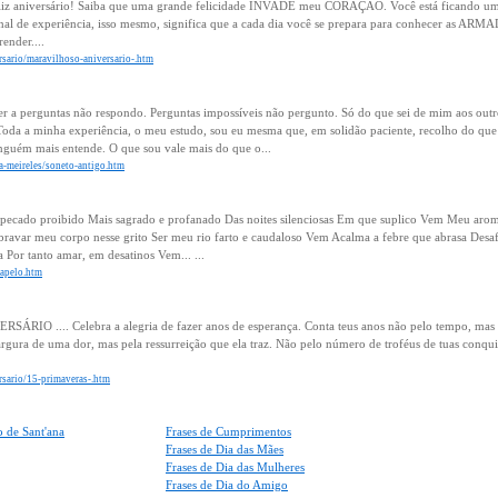
eliz aniversário! Saiba que uma grande felicidade INVADE meu CORAÇÃO. Você está ficando u
é sinal de experiência, isso mesmo, significa que a cada dia você se prepara para conhecer as AR
ender....
ersario/maravilhoso-aniversario-.htm
er a perguntas não respondo. Perguntas impossíveis não pergunto. Só do que sei de mim aos out
Toda a minha experiência, o meu estudo, sou eu mesma que, em solidão paciente, recolho do qu
nguém mais entende. O que sou vale mais do que o...
lia-meireles/soneto-antigo.htm
ecado proibido Mais sagrado e profanado Das noites silenciosas Em que suplico Vem Meu arom
ravar meu corpo nesse grito Ser meu rio farto e caudaloso Vem Acalma a febre que abrasa Desa
 Por tanto amar, em desatinos Vem... ...
/apelo.htm
SÁRIO .... Celebra a alegria de fazer anos de esperança. Conta teus anos não pelo tempo, mas
rgura de uma dor, mas pela ressurreição que ela traz. Não pelo número de troféus de tuas conqui
ersario/15-primaveras-.htm
 de Sant'ana
Frases de Cumprimentos
Frases de Dia das Mães
Frases de Dia das Mulheres
Frases de Dia do Amigo