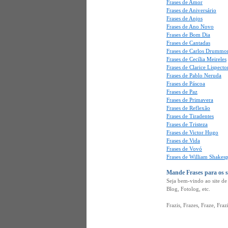
Frases de Amor
Frases de Aniversário
Frases de Anjos
Frases de Ano Novo
Frases de Bom Dia
Frases de Cantadas
Frases de Carlos Drummo
Frases de Cecília Meireles
Frases de Clarice Lispecto
Frases de Pablo Neruda
Frases de Páscoa
Frases de Paz
Frases de Primavera
Frases de Reflexão
Frases de Tiradentes
Frases de Tristeza
Frases de Victor Hugo
Frases de Vida
Frases de Vovó
Frases de William Shakes
Mande Frases para os 
Seja bem-vindo ao site d
Blog, Fotolog, etc.
Frazis, Frazes, Fraze, Fraz