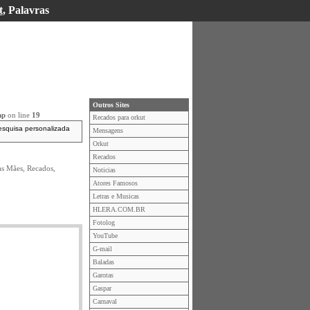
t
, Palavras
Outros Sites
hp
on line
19
Recados para orkut
esquisa personalizada
Mensagens
Orkut
Recados
as Mães, Recados,
Noticias
Atores Famosos
Letras e Musicas
HLERA.COM.BR
Fotolog
YouTube
G-mail
Baladas
Garotas
Gaspar
Carnaval