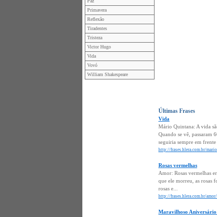
Paz
Primavera
Reflexão
Tiradentes
Tristeza
Victor Hugo
Vida
Vovó
William Shakespeare
Últimas Frases
Vida
Mário Quintana: A vida são
Quando se vê, passaram 60
seguiria sempre em frente 
http://frases.hlera.com.br/mari
Rosas vermelhas
Amor: Rosas vermelhas era
que ele morreu, as rosas 
rosas e...
http://frases.hlera.com.br/amo
Maravilhoso Aniversário