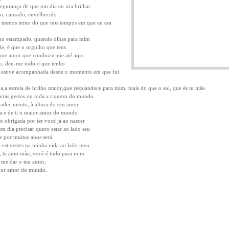
gurança de que um dia eu iria brilhar
o, cansado, envelhecido
 menos terno do que nos tempos em que eu era
lho estampado, quando olhas para mim
e, é que o orgulho que tens
lime amor que conduziu-me até aqui
u, deu-me tudo o que tenho
ue estive acompanhada desde o momento em que fui
la,a estrela de brilho maior,que resplandece para mim, mais do que o sol, que és tu mãe
vras,gestos ou toda a riqueza do mundo
adecimento, à altura do seu amor
da e de ti o maior amor do mundo
o obrigada por ter você já ao nascer
um dia precisar quero estar ao lado seu
 por muitos anos será
 estivestes na minha vida ao lado meu
, te amo mãe, você é tudo para mim
me dar o teu amor,
ior amor do mundo.