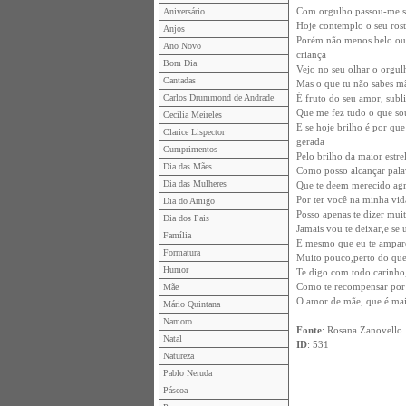
Com orgulho passou-me se
Aniversário
Hoje contemplo o seu rost
Anjos
Porém não menos belo ou
Ano Novo
criança
Bom Dia
Vejo no seu olhar o orgu
Cantadas
Mas o que tu não sabes mã
Carlos Drummond de Andrade
É fruto do seu amor, sub
Que me fez tudo o que so
Cecília Meireles
E se hoje brilho é por q
Clarice Lispector
gerada
Cumprimentos
Pelo brilho da maior estre
Dia das Mães
Como posso alcançar pala
Dia das Mulheres
Que te deem merecido agr
Por ter você na minha vi
Dia do Amigo
Posso apenas te dizer muit
Dia dos Pais
Jamais vou te deixar,e se 
Família
E mesmo que eu te ampare
Formatura
Muito pouco,perto do que
Humor
Te digo com todo carinho
Como te recompensar por 
Mãe
O amor de mãe, que é ma
Mário Quintana
Namoro
Fonte
: Rosana Zanovello
Natal
ID
: 531
Natureza
Pablo Neruda
Páscoa