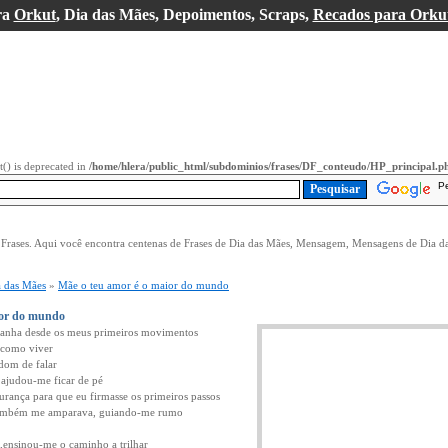
ra
Orkut
, Dia das Mães, Depoimentos, Scraps,
Recados para Orku
it() is deprecated in
/home/hlera/public_html/subdominios/frases/DF_conteudo/HP_principal.p
P
e Frases. Aqui você encontra centenas de Frases de Dia das Mães, Mensagem, Mensagens de Dia d
a das Mães
»
Mãe o teu amor é o maior do mundo
ior do mundo
anha desde os meus primeiros movimentos
 como viver
dom de falar
ajudou-me ficar de pé
rança para que eu firmasse os primeiros passos
também me amparava, guiando-me rumo
z,ensinou-me o caminho a trilhar