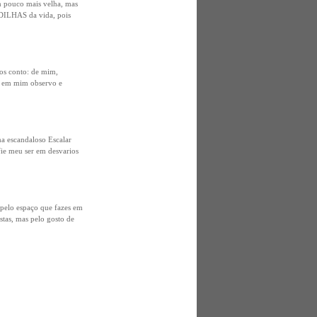
m pouco mais velha, mas
MADILHAS da vida, pois
ros conto: de mim,
e em mim observo e
a escandaloso Escalar
fie meu ser em desvarios
 pelo espaço que fazes em
stas, mas pelo gosto de