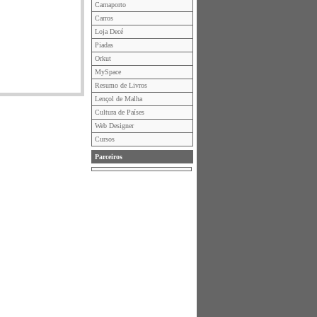
Carnaporto
Carros
Loja Decé
Piadas
Orkut
MySpace
Resumo de Livros
Lençol de Malha
Cultura de Países
Web Designer
Cursos
Parceiros