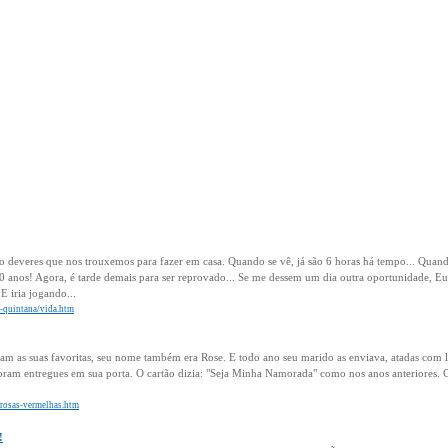
 deveres que nos trouxemos para fazer em casa. Quando se vê, já são 6 horas há tempo... Quando s
 anos! Agora, é tarde demais para ser reprovado... Se me dessem um dia outra oportunidade, E
E iria jogando...
o-quintana/vida.htm
m as suas favoritas, seu nome também era Rose. E todo ano seu marido as enviava, atadas com 
foram entregues em sua porta. O cartão dizia: "Seja Minha Namorada" como nos anos anteriores. 
r/rosas-vermelhas.htm
!