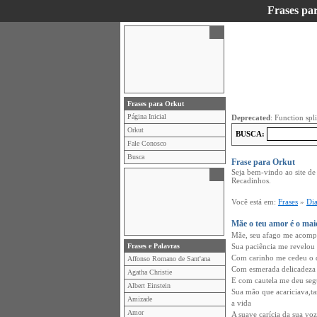
Frases pa
Frases para Orkut
Página Inicial
Deprecated
: Function spl
Orkut
BUSCA:
Fale Conosco
Busca
Frase para Orkut
Seja bem-vindo ao site d
Recadinhos.
Você está em:
Frases
»
Di
Mãe o teu amor é o ma
Mãe, seu afago me acomp
Frases e Palavras
Sua paciência me revelou
Com carinho me cedeu o 
Affonso Romano de Sant'ana
Com esmerada delicadeza 
Agatha Christie
E com cautela me deu segu
Albert Einstein
Sua mão que acariciava,
Amizade
a vida
Amor
A suave carícia da sua vo