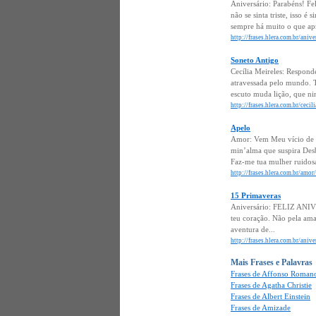
Aniversário: Parabéns! F
não se sinta triste, isso 
sempre há muito o que apr
http://frases.hlera.com.br/aniv
Soneto Antigo
Cecília Meireles: Respond
atravessada pelo mundo. 
escuto muda lição, que ni
http://frases.hlera.com.br/ceci
Apelo
Amor: Vem Meu vício de p
min’alma que suspira Desb
Faz-me tua mulher ruidosa
http://frases.hlera.com.br/amor
15 Primaveras
Aniversário: FELIZ ANIVER
teu coração. Não pela ama
aventura de...
http://frases.hlera.com.br/aniv
Mais Frases e Palavras
Frases de Affonso Romano
Frases de Agatha Christie
Frases de Albert Einstein
Frases de Amizade