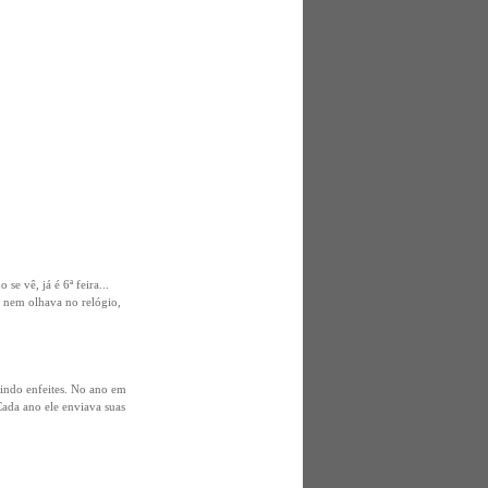
e vê, já é 6ª feira...
u nem olhava no relógio,
lindo enfeites. No ano em
Cada ano ele enviava suas