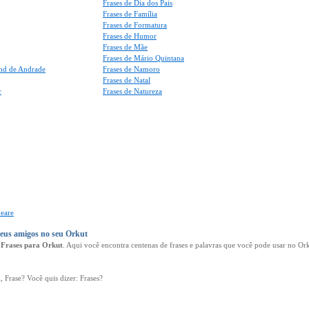
Frases de Dia dos Pais
Frases de Família
Frases de Formatura
Frases de Humor
Frases de Mãe
Frases de Mário Quintana
nd de Andrade
Frases de Namoro
Frases de Natal
r
Frases de Natureza
peare
seus amigos no seu Orkut
e
Frases para Orkut
. Aqui você encontra centenas de frases e palavras que você pode usar no O
i, Frase? Você quis dizer: Frases?