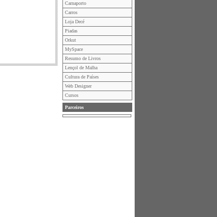
Carnaporto
Carros
Loja Decé
Piadas
Orkut
MySpace
Resumo de Livros
Lençol de Malha
Cultura de Países
Web Designer
Cursos
Parceiros