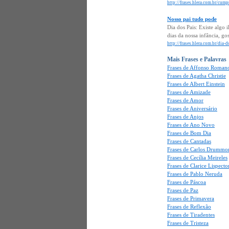
http://frases.hlera.com.br/cum
Nosso pai tudo pode
Dia dos Pais: Existe algo
dias da nossa infância, g
http://frases.hlera.com.br/dia
Mais Frases e Palavras
Frases de Affonso Romano
Frases de Agatha Christie
Frases de Albert Einstein
Frases de Amizade
Frases de Amor
Frases de Aniversário
Frases de Anjos
Frases de Ano Novo
Frases de Bom Dia
Frases de Cantadas
Frases de Carlos Drummo
Frases de Cecília Meireles
Frases de Clarice Lispecto
Frases de Pablo Neruda
Frases de Páscoa
Frases de Paz
Frases de Primavera
Frases de Reflexão
Frases de Tiradentes
Frases de Tristeza