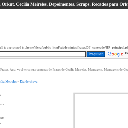
a
Orkut
, Cecília Meireles, Depoimentos, Scraps,
Recados para Ork
it() is deprecated in
/home/hlera/public_html/subdominios/frases/DF_conteudo/HP_principal.p
P
 Frases. Aqui você encontra centenas de Frases de Cecília Meireles, Mensagem, Mensagens de Cecí
ília Meireles
»
Dia de chuva
s
ens
nto:
,