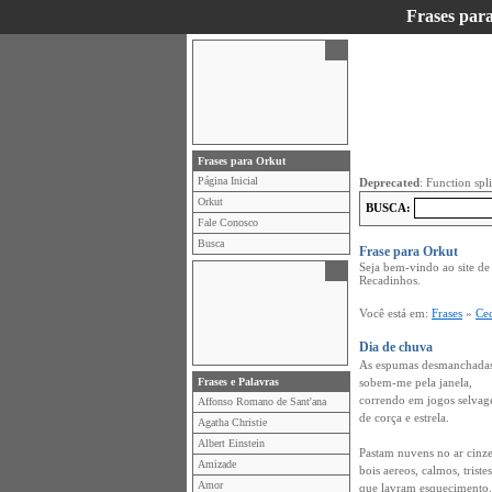
Frases par
Frases para Orkut
Página Inicial
Deprecated
: Function spl
Orkut
BUSCA:
Fale Conosco
Busca
Frase para Orkut
Seja bem-vindo ao site de
Recadinhos.
Você está em:
Frases
»
Cec
Dia de chuva
As espumas desmanchada
Frases e Palavras
sobem-me pela janela,
correndo em jogos selvag
Affonso Romano de Sant'ana
de corça e estrela.
Agatha Christie
Albert Einstein
Pastam nuvens no ar cinze
Amizade
bois aereos, calmos, tristes
Amor
que lavram esquecimento.