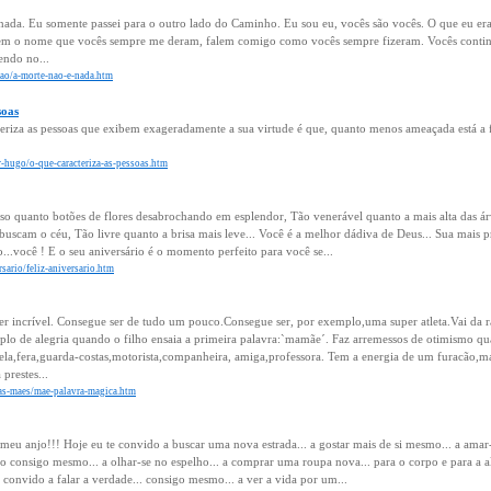
nada. Eu somente passei para o outro lado do Caminho. Eu sou eu, vocês são vocês. O que eu era
êem o nome que vocês sempre me deram, falem comigo como vocês sempre fizeram. Vocês con
vendo no...
exao/a-morte-nao-e-nada.htm
soas
eriza as pessoas que exibem exageradamente a sua virtude é que, quanto menos ameaçada está a f
or-hugo/o-que-caracteriza-as-pessoas.htm
so quanto botões de flores desabrochando em esplendor, Tão venerável quanto a mais alta das á
uscam o céu, Tão livre quanto a brisa mais leve... Você é a melhor dádiva de Deus... Sua mais pr
...você ! E o seu aniversário é o momento perfeito para você se...
rsario/feliz-aniversario.htm
r incrível. Consegue ser de tudo um pouco.Consegue ser, por exemplo,uma super atleta.Vai da 
iplo de alegria quando o filho ensaia a primeira palavra:`mamãe´. Faz arremessos de otimismo 
ela,fera,guarda-costas,motorista,companheira, amiga,professora. Tem a energia de um furacão,
prestes...
-das-maes/mae-palavra-magica.htm
eu anjo!!! Hoje eu te convido a buscar uma nova estrada... a gostar mais de si mesmo... a amar-
 consigo mesmo... a olhar-se no espelho... a comprar uma roupa nova... para o corpo e para a al
 convido a falar a verdade... consigo mesmo... a ver a vida por um...