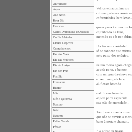
Aniversário
Velhos telhados limosos
Anjos
cobrem palavras, armários
Ano Novo
enfermidades, heroísmos..
Bom Dia
Cantadas
quem passa é como um f
Carlos Drummond de Andrade
equilibrado na lama,
metendo os pés por abísmo
Cecília Meireles
Clarice Lispector
Dia tão sem claridade!
Cumprimentos
só se conhece que existes
Dia das Mães
pelo pulso dos relógios...
Dia das Mulheres
Se um morto agora chega
Dia do Amigo
àquela porta, e batesse,
Dia dos Pais
com um guarda-chuva esc
Família
e com limo pela face,
Formatura
ali ficasse batendo
Humor
- ali ficasse batendo
Mãe
àquela porta esquecida
Mário Quintana
sua mão de eternidade...
Namoro
Natal
Tão frenético anda o mar
Natureza
que não se ouviria o mort
Pablo Neruda
bater à porta e chamar...
Páscoa
E o pobre ali ficaria