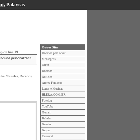
ut
, Palavras
Outros Sites
hp
on line
19
Recados para orkut
esquisa personalizada
Mensagens
Orkut
Recados
lia Meireles, Recados,
Noticias
Atores Famosos
Letras e Musicas
HLERA.COM.BR
Fotolog
YouTube
G-mail
Baladas
Garotas
Gaspar
Carnaval