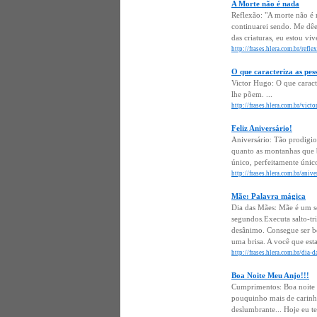
A Morte não é nada
Reflexão: "A morte não é 
continuarei sendo. Me d
das criaturas, eu estou vi
http://frases.hlera.com.br/refl
O que caracteriza as pes
Victor Hugo: O que caract
lhe põem. ...
http://frases.hlera.com.br/vict
Feliz Aniversário!
Aniversário: Tão prodigio
quanto as montanhas que b
único, perfeitamente único
http://frases.hlera.com.br/anive
Mãe: Palavra mágica
Dia das Mães: Mãe é um se
segundos.Executa salto-tr
desânimo. Consegue ser b
uma brisa. A você que esta 
http://frases.hlera.com.br/dia
Boa Noite Meu Anjo!!!
Cumprimentos: Boa noite m
pouquinho mais de carinho
deslumbrante... Hoje eu te