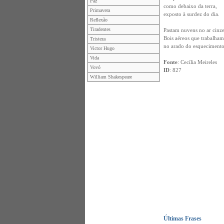
Paz
como debaixo da terra,
Primavera
exposto à surdez do dia.
Reflexão
Tiradentes
Pastam nuvens no ar cinze
Bois aéreos que trabalham
Tristeza
no arado do esquecimento
Victor Hugo
Vida
Fonte
: Cecília Meireles
Vovó
ID
: 827
William Shakespeare
Últimas Frases