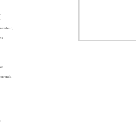
,
.
unâmbulo,
s...
sse
orrendo,
o