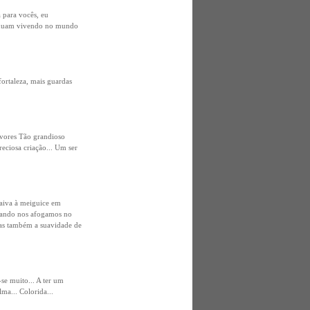
 para vocês, eu
tinuam vivendo no mundo
ortaleza, mais guardas
rvores Tão grandioso
eciosa criação... Um ser
raiva à meiguice em
quando nos afogamos no
mas também a suavidade de
se muito... A ter um
ma... Colorida...