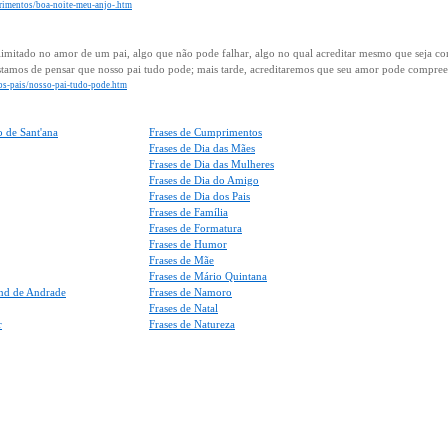
primentos/boa-noite-meu-anjo-.htm
 ilimitado no amor de um pai, algo que não pode falhar, algo no qual acreditar mesmo que seja c
ostamos de pensar que nosso pai tudo pode; mais tarde, acreditaremos que seu amor pode compreen
-dos-pais/nosso-pai-tudo-pode.htm
 de Sant'ana
Frases de Cumprimentos
Frases de Dia das Mães
Frases de Dia das Mulheres
Frases de Dia do Amigo
Frases de Dia dos Pais
Frases de Família
Frases de Formatura
Frases de Humor
Frases de Mãe
Frases de Mário Quintana
nd de Andrade
Frases de Namoro
Frases de Natal
r
Frases de Natureza