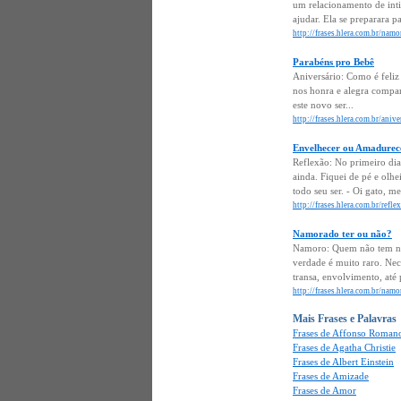
um relacionamento de inti
ajudar. Ela se preparara p
http://frases.hlera.com.br/na
Parabéns pro Bebê
Aniversário: Como é feli
nos honra e alegra compar
este novo ser...
http://frases.hlera.com.br/aniv
Envelhecer ou Amadurec
Reflexão: No primeiro di
ainda. Fiquei de pé e ol
todo seu ser. - Oi gato, 
http://frases.hlera.com.br/ref
Namorado ter ou não?
Namoro: Quem não tem nam
verdade é muito raro. Nece
transa, envolvimento, até
http://frases.hlera.com.br/nam
Mais Frases e Palavras
Frases de Affonso Romano
Frases de Agatha Christie
Frases de Albert Einstein
Frases de Amizade
Frases de Amor