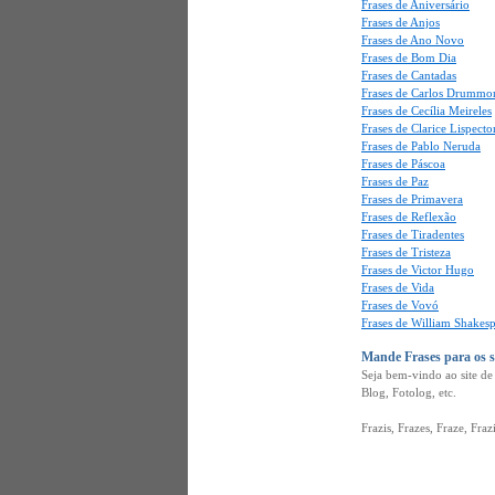
Frases de Aniversário
Frases de Anjos
Frases de Ano Novo
Frases de Bom Dia
Frases de Cantadas
Frases de Carlos Drummo
Frases de Cecília Meireles
Frases de Clarice Lispecto
Frases de Pablo Neruda
Frases de Páscoa
Frases de Paz
Frases de Primavera
Frases de Reflexão
Frases de Tiradentes
Frases de Tristeza
Frases de Victor Hugo
Frases de Vida
Frases de Vovó
Frases de William Shakes
Mande Frases para os 
Seja bem-vindo ao site d
Blog, Fotolog, etc.
Frazis, Frazes, Fraze, Fraz