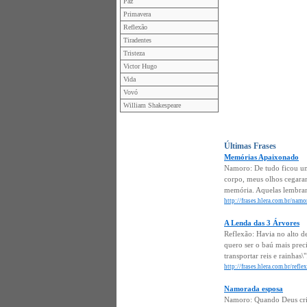
Paz
Primavera
Reflexão
Tiradentes
Tristeza
Victor Hugo
Vida
Vovó
William Shakespeare
Últimas Frases
Memórias Apaixonado
Namoro: De tudo ficou um
corpo, meus olhos cegaram
memória. Aquelas lembranç
http://frases.hlera.com.br/na
A Lenda das 3 Árvores
Reflexão: Havia no alto d
quero ser o baú mais prec
transportar reis e rainhas\".
http://frases.hlera.com.br/refl
Namorada esposa
Namoro: Quando Deus crio