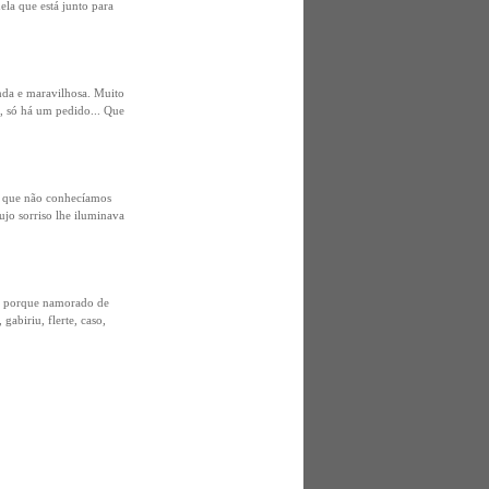
ela que está junto para
nda e maravilhosa. Muito
, só há um pedido... Que
m que não conhecíamos
jo sorriso lhe iluminava
il porque namorado de
gabiriu, flerte, caso,