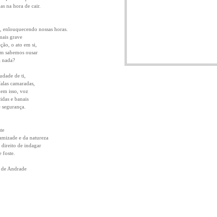
das na hora de cair.
, enlouquecendo nossas horas.
mais grave
ção, o ato em si,
em sabemos ousar
á nada?
udade de ti,
alas camaradas,
nem isso, voz
idas e banais
 segurança.
te
 amizade e da natureza
 direito de indagar
 foste.
 de Andrade