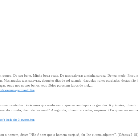
 pouco. Do seu beijo. Minha boca vazia. De tuas palavras a minha surdez. De teu medo. Ficou
. Mas aquelas tuas palavras, daqueles dias de sol raiando, daquelas noites estreladas, destas nã
as, onde nos nossos beijos, teus lábios pareciam favos de mel,...
moro/memorias-apaixonado.htm
e uma montanha três árvores que sonhavam o que seriam depois de grandes. A primeira, olhando as
ioso do mundo, cheio de tesouros\". A segunda, olhando o riacho, suspirou: \"Eu quero ser um n
...
exao/a-lenda-das-3-arvores.htm
u o homem, disse: “Não é bom que o homem esteja só, far-lhe-ei uma adjutora”. (Gênesis 2:18)