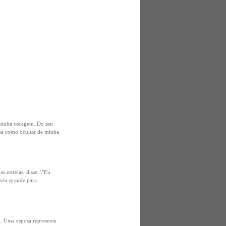
 minha coragem. Do seu
o ha como ocultar de minha
 estrelas, disse: \"Eu
avio grande para
. Uma esposa representa