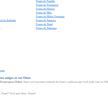
Frases de Família
Frases de Formatura
Frases de Humor
Frases de Mãe
Frases de Mário Quintana
nd de Andrade
Frases de Namoro
Frases de Natal
r
Frases de Natureza
peare
seus amigos no seu Orkut
e
Frases para Orkut
. Aqui você encontra centenas de frases e palavras que você pode usar no O
i, Frase? Você quis dizer: Frases?