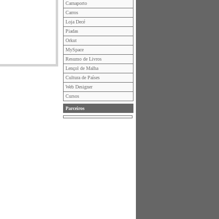
Carnaporto
Carros
Loja Decé
Piadas
Orkut
MySpace
Resumo de Livros
Lençol de Malha
Cultura de Países
Web Designer
Cursos
Parceiros