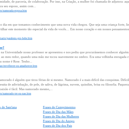
midade, de parceria, de colaboração. Por isso, na Criação, a mulher foi chamada de adjutora: aqu
ara seu esposo, assim com...
moro/namorada-esposa.htm
z o dia em que tomamos conhecimento que uma nova vida chegou. Que seja uma criança forte, li
tilhar este momento tão especial da vida de vocês.... Em nosso coração e em nossos pensamentos
ersario/parabens-pro-bebe.htm
er?
a na Universidade nosso professor se apresentou e nos pediu que procurássemos conhecer algué
hei ao meu redor, quando uma mão me tocou suavemente no ombro. Era uma velhinha enrugada cu
meu nome é Rose. Tenho...
lexao/envelhecer-ou-amadurecer.htm
orado é alguém que tirou férias de si mesmo. Namorado é a mais difícil das conquistas. Difíc
ssita de adivinhação, de pele, de saliva, de lágrima, nuvem, quindim, brisa ou filosofia. Paquera, 
 paixão é fácil. Mas namorado mesmo,...
oro/namorado-ter-ou-nao.htm
 de Sant'ana
Frases de Cumprimentos
Frases de Dia das Mães
Frases de Dia das Mulheres
Frases de Dia do Amigo
Frases de Dia dos Pais