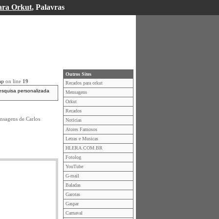
ara Orkut
, Palavras
Outros Sites
hp
on line
19
Recados para orkut
esquisa personalizada
Mensagens
Orkut
Recados
nsagens de Carlos
Noticias
Atores Famosos
Letras e Musicas
HLERA.COM.BR
Fotolog
YouTube
G-mail
Baladas
Garotas
Gaspar
Carnaval