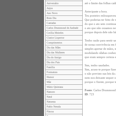
até o limite das folhas caí
Aniversário
Anjos
Antecipaste a hora.
Ano Novo
Teu ponteiro enlouqueceu
Bom Dia
Que poderias ter feito de 
Cantadas
do que o ato sem continua
Carlos Drummond de Andrade
o ato que não ousamos n
porque depois dele não h
Cecília Meireles
Clarice Lispector
Tenho razão para sentir sa
Cumprimentos
de nossa convivência em f
Dia das Mães
simples apertar de mãos, 
Dia das Mulheres
modulando sílabas conhec
que eram sempre certeza e
Dia do Amigo
Dia dos Pais
Sim, tenho saudades.
Família
Sim, acuso-te porque fizes
Formatura
o não previsto nas leis da
Humor
nem nos deixaste sequer o
porque o fizeste, porque te
Mãe
Mário Quintana
Fonte
: Carlos Drummond
Namoro
ID
: 723
Natal
Natureza
Pablo Neruda
Páscoa