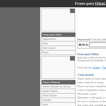
Frases para
Orkut
Frases para Orkut
Página Inicial
Deprecated
: Function spl
Orkut
BUSCA:
Fale Conosco
Busca
Frase para Orkut
Seja bem-vindo ao site d
Drummond de Andrade, R
Você está em:
Frases
»
Ca
A um ausente
Tenho razão de sentir sau
Frases e Palavras
tenho razão de te acusar.
Houve um pacto implícito
Affonso Romano de Sant'ana
e sem te despedires foste
Agatha Christie
Detonaste o pacto.
Albert Einstein
Detonaste a vida geral, a
Amizade
de viver e explorar os ru
Amor
sem prazo sem consulta 