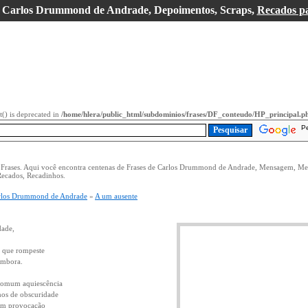
, Carlos Drummond de Andrade, Depoimentos, Scraps,
Recados p
it() is deprecated in
/home/hlera/public_html/subdominios/frases/DF_conteudo/HP_principal.p
P
e Frases. Aqui você encontra centenas de Frases de Carlos Drummond de Andrade, Mensagem, Me
ecados, Recadinhos.
rlos Drummond de Andrade
»
A um ausente
dade,
 que rompeste
 embora.
 comum aquiescência
mos de obscuridade
sem provocação