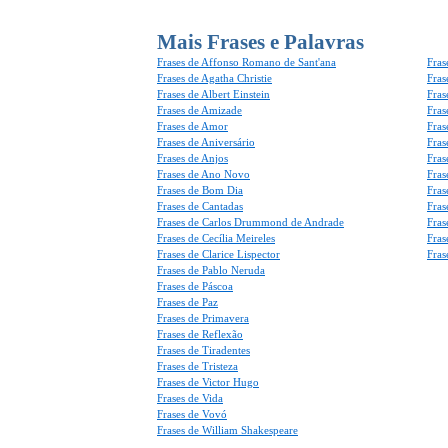
Mais Frases e Palavras
Frases de Affonso Romano de Sant'ana
Fras
Frases de Agatha Christie
Fras
Frases de Albert Einstein
Fras
Frases de Amizade
Fras
Frases de Amor
Fras
Frases de Aniversário
Fras
Frases de Anjos
Fras
Frases de Ano Novo
Fras
Frases de Bom Dia
Fras
Frases de Cantadas
Fras
Frases de Carlos Drummond de Andrade
Fras
Frases de Cecília Meireles
Fras
Frases de Clarice Lispector
Fras
Frases de Pablo Neruda
Frases de Páscoa
Frases de Paz
Frases de Primavera
Frases de Reflexão
Frases de Tiradentes
Frases de Tristeza
Frases de Victor Hugo
Frases de Vida
Frases de Vovó
Frases de William Shakespeare