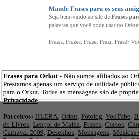
Mande Frases para os seus amig
Seja bem-vindo ao site de
Frases pa
palavras que você pode usar no Orkut
Frazis, Frazes, Fraze, Frazi, Frase? Vo
Frases para Orkut
- Não somos afiliados ao Orku
Prestamos apenas um serviço de utilidade pública
para o Orkut. Todas as mensagens são de proprie
Privacidade
Parceiros:
HLERA
,
Orkut
,
Fotolog
,
YouTube
,
B
de Livros
,
Lençol de Malha
,
Frases
,
Cursos
,
Car
Carnaval 2009
,
Desenhos
,
Mensagens
,
Músicas 