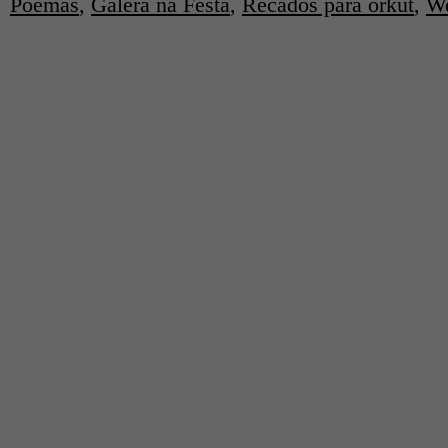
Poemas
,
Galera na Festa
,
Recados para orkut
,
We