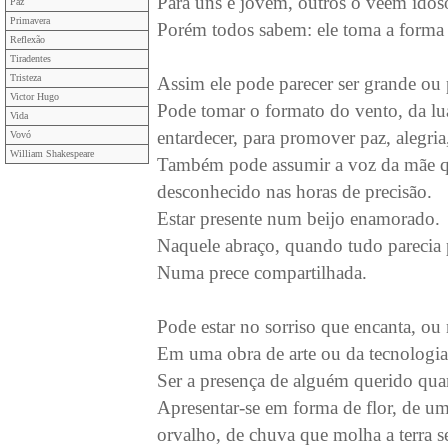
Para uns é jovem, outros o vêem idoso
Paz
Primavera
Porém todos sabem: ele toma a forma q
Reflexão
Tiradentes
Tristeza
Assim ele pode parecer ser grande ou
Victor Hugo
Pode tomar o formato do vento, da lua
Vida
entardecer, para promover paz, alegri
Vovó
William Shakespeare
Também pode assumir a voz da mãe qu
desconhecido nas horas de precisão.
Estar presente num beijo enamorado.
Naquele abraço, quando tudo parecia 
Numa prece compartilhada.
Pode estar no sorriso que encanta, ou 
Em uma obra de arte ou da tecnologia
Ser a presença de alguém querido qua
Apresentar-se em forma de flor, de um
orvalho, de chuva que molha a terra s