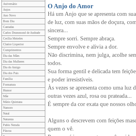
Aniversário
O Anjo do Amor
Anjos
Há um Anjo que se apresenta com sua
Ano Novo
de luz, com suas mãos de doçura, co
Bom Dia
Cantadas
sincera...
Carlos Drummond de Andrade
Sempre sorri. Sempre abraça.
Cecília Meireles
Clarice Lispector
Sempre envolve e alivia a dor.
Cumprimentos
Não discrimina, nem julga, acolhe se
Dia das Mães
Dia das Mulheres
todos.
Dia do Amigo
Sua forma gentil e delicada tem feiçõe
Dia dos Pais
e poder irresistíveis.
Família
Formatura
Às vezes se apresenta como uma luz 
Humor
outras vezes azul, rosa ou prateada...
Mãe
Mário Quintana
É sempre da cor exata que nossos olh
Namoro
Natal
Alguns o descrevem com feições masc
Natureza
Pablo Neruda
quem o vê.
Páscoa