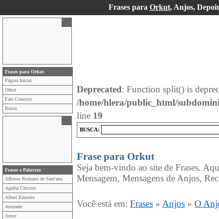
Frases para
Orkut
, Anjos, Depoi
Frases para Orkut
Página Inicial
Deprecated
: Function split() is depre
Orkut
Fale Conosco
/home/hlera/public_html/subdomin
Busca
line
19
BUSCA:
Frase para Orkut
Seja bem-vindo ao site de Frases. Aqu
Frases e Palavras
Mensagem, Mensagens de Anjos, Rec
Affonso Romano de Sant'ana
Agatha Christie
Albert Einstein
Você está em:
Frases
»
Anjos
»
O Anj
Amizade
Amor